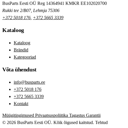
BusParts Eesti OÜ
Reg 14364941
KMKR EE102020700
Rukki tee 2/B07, Lehmja 75306
+372 5018 176
,
+372 5665 3339
Kataloog
Kataloog
Brändid
Kategooriad
Võta ühendust
info@busparts.ee
+372 5018 176
+372 5665 3339
Kontakt
Müügitingimused
Privaatsuspoliitika
Tagastus
Garantii
© 2026 BusParts Eesti OÜ. Kõik õigused kaitstud.
Tehtud