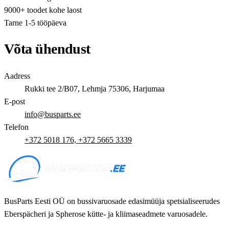
9000+ toodet kohe laost
Tarne 1-5 tööpäeva
Võta ühendust
Aadress
Rukki tee 2/B07, Lehmja 75306, Harjumaa
E-post
info@busparts.ee
Telefon
+372 5018 176, +372 5665 3339
BusParts Eesti OÜ on bussivaruosade edasimüüja spetsialiseerudes
Eberspächeri ja Spherose kütte- ja kliimaseadmete varuosadele.