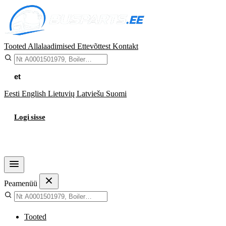
Tooted
Allalaadimised
Ettevõttest
Kontakt
et
Eesti
English
Lietuvių
Latviešu
Suomi
Logi sisse
Ostukorv
Peamenüü
Tooted