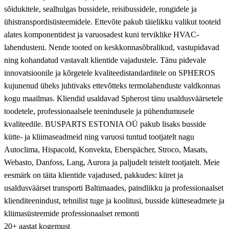
sõidukitele, sealhulgas bussidele, reisibussidele, rongidele ja
ühistranspordisüsteemidele. Ettevõte pakub täielikku valikut tooteid
alates komponentidest ja varuosadest kuni terviklike HVAC-
lahendusteni. Nende tooted on keskkonnasõbralikud, vastupidavad
ning kohandatud vastavalt klientide vajadustele. Tänu pidevale
innovatsioonile ja kõrgetele kvaliteedistandarditele on SPHEROS
kujunenud üheks juhtivaks ettevõtteks termolahenduste valdkonnas
kogu maailmas. Kliendid usaldavad Spherost tänu usaldusväärsetele
toodetele, professionaalsele teenindusele ja pühendumusele
kvaliteedile. BUSPARTS ESTONIA OÜ pakub lisaks busside
kütte- ja kliimaseadmeid ning varuosi tuntud tootjatelt nagu
Autoclima, Hispacold, Konvekta, Eberspächer, Stroco, Masats,
Webasto, Danfoss, Lang, Aurora ja paljudelt teistelt tootjatelt. Meie
eesmärk on täita klientide vajadused, pakkudes: kiiret ja
usaldusväärset transporti Baltimaades, paindlikku ja professionaalset
klienditeenindust, tehnilist tuge ja koolitusi, busside kütteseadmete ja
kliimasüsteemide professionaalset remonti
20+ aastat kogemust