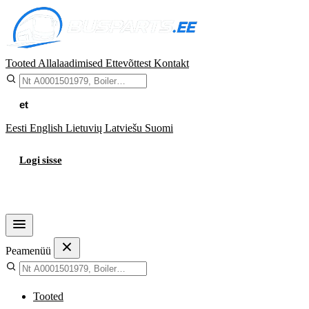
Tooted
Allalaadimised
Ettevõttest
Kontakt
et
Eesti
English
Lietuvių
Latviešu
Suomi
Logi sisse
Ostukorv
Peamenüü
Tooted