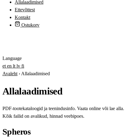
Allalaadimised
Ettevõttest
Kontakt
Ostukorv
Logi sisse
Language
et
en
lt
lv
fi
Avaleht
›
Allalaadimised
Allalaadimised
PDF-tootekataloogid ja teenindusinfo. Vaata online või lae alla.
Kõik failid on avalikud, hinnad veebipoes.
Spheros