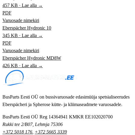
457 KB · Lae alla →
PDF
Varuosade nimekiri
Eberspächer Hydronic 10
345 KB · Lae alla →
PDF
Varuosade nimekiri
Eberspächer Hydronic MD8W
426 KB · Lae alla →
BusParts Eesti OÜ on bussivaruosade edasimüüja spetsialiseerudes
Eberspächeri ja Spherose kütte- ja kliimaseadmete varuosadele.
BusParts Eesti OÜ
Reg 14364941
KMKR EE102020700
Rukki tee 2/B07, Lehmja 75306
+372 5018 176
,
+372 5665 3339