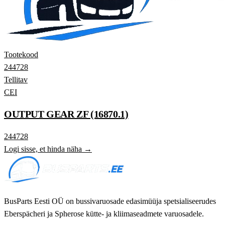
Tootekood
244728
Tellitav
CEI
OUTPUT GEAR ZF (16870.1)
244728
Logi sisse, et hinda näha →
BusParts Eesti OÜ on bussivaruosade edasimüüja spetsialiseerudes
Eberspächeri ja Spherose kütte- ja kliimaseadmete varuosadele.