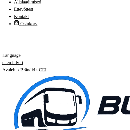
Allalaadimised
Ettevõttest
Kontakt
Ostukorv
Logi sisse
Language
et
en
lt
lv
fi
Avaleht
›
Brändid
›
CEI