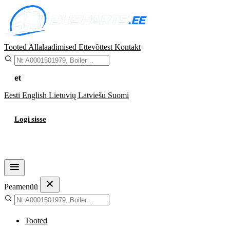
Tooted
Allalaadimised
Ettevõttest
Kontakt
et
Eesti
English
Lietuvių
Latviešu
Suomi
Logi sisse
Ostukorv
Peamenüü
Tooted