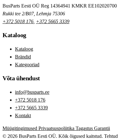
BusParts Eesti OÜ
Reg 14364941
KMKR EE102020700
Rukki tee 2/B07, Lehmja 75306
+372 5018 176
,
+372 5665 3339
Kataloog
Kataloog
Brändid
Kategooriad
Võta ühendust
info@busparts.ee
+372 5018 176
+372 5665 3339
Kontakt
Müügitingimused
Privaatsuspoliitika
Tagastus
Garantii
© 2026 BusParts Eesti OÜ. Kõik õigused kaitstud.
Tehtud