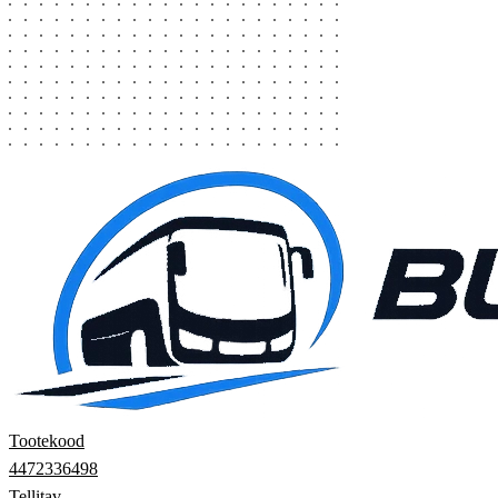
Tootekood
4472336498
Tellitav