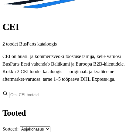
CEI
2
toodet BusParts kataloogis
CEI on bussi- ja kommertsveoki-tööstuse tarnija, kelle varuosi
BusParts Eesti vahendab Baltikumi ja Euroopa B2B-klientidele.
Kokku 2 CEI toodet kataloogis — originaal- ja kvaliteetne
aftermarket-varuosa, tarne 1–5 tööpäeva DHL Express-iga.
Otsi
Tooted
Sorteeri: