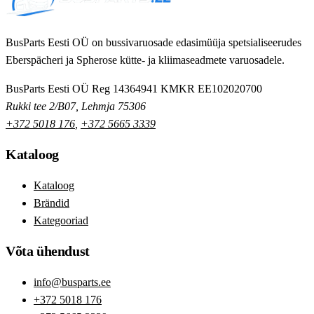
BusParts Eesti OÜ on bussivaruosade edasimüüja spetsialiseerudes
Eberspächeri ja Spherose kütte- ja kliimaseadmete varuosadele.
BusParts Eesti OÜ
Reg 14364941
KMKR EE102020700
Rukki tee 2/B07, Lehmja 75306
+372 5018 176
,
+372 5665 3339
Kataloog
Kataloog
Brändid
Kategooriad
Võta ühendust
info@busparts.ee
+372 5018 176