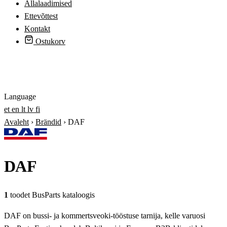
Allalaadimised
Ettevõttest
Kontakt
Ostukorv
Logi sisse
Language
et
en
lt
lv
fi
Avaleht
›
Brändid
›
DAF
DAF
1
toodet BusParts kataloogis
DAF on bussi- ja kommertsveoki-tööstuse tarnija, kelle varuosi