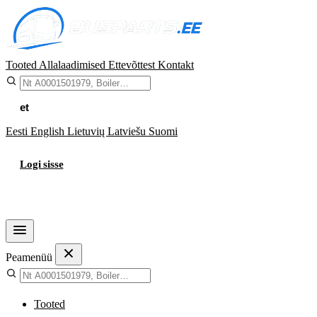
Tooted
Allalaadimised
Ettevõttest
Kontakt
et
Eesti
English
Lietuvių
Latviešu
Suomi
Logi sisse
Ostukorv
Peamenüü
Tooted