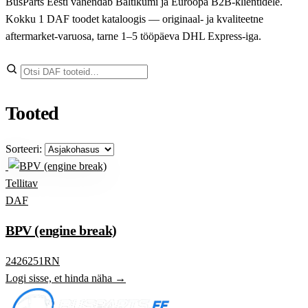
BusParts Eesti vahendab Baltikumi ja Euroopa B2B-klientidele.
Kokku 1 DAF toodet kataloogis — originaal- ja kvaliteetne
aftermarket-varuosa, tarne 1–5 tööpäeva DHL Express-iga.
Otsi
Tooted
Sorteeri:
Tellitav
DAF
BPV (engine break)
2426251RN
Logi sisse, et hinda näha →