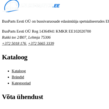
BusParts Eesti OÜ on bussivaruosade edasimüüja spetsialiseerudes Eb
BusParts Eesti OÜ
Reg 14364941
KMKR EE102020700
Rukki tee 2/B07, Lehmja 75306
+372 5018 176
,
+372 5665 3339
Kataloog
Kataloog
Brändid
Kategooriad
Võta ühendust