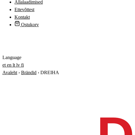
Allalaadimised
Ettevõttest
Kontakt
Ostukorv
Logi sisse
Language
et
en
lt
lv
fi
Avaleht
›
Brändid
›
DREIHA