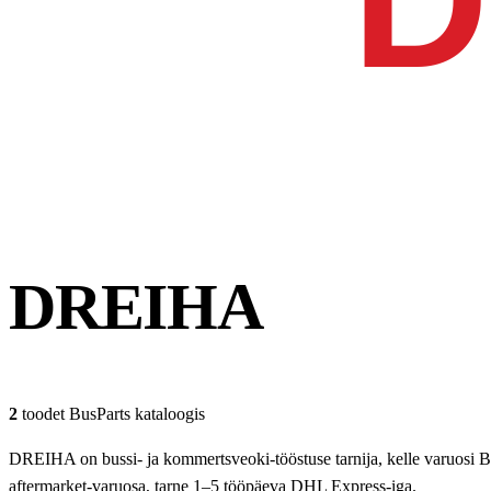
DREIHA
2
toodet BusParts kataloogis
DREIHA on bussi- ja kommertsveoki-tööstuse tarnija, kelle varuosi 
aftermarket-varuosa, tarne 1–5 tööpäeva DHL Express-iga.