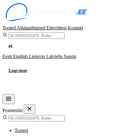
Tooted
Allalaadimised
Ettevõttest
Kontakt
et
Eesti
English
Lietuvių
Latviešu
Suomi
Logi sisse
Ostukorv
Peamenüü
Tooted