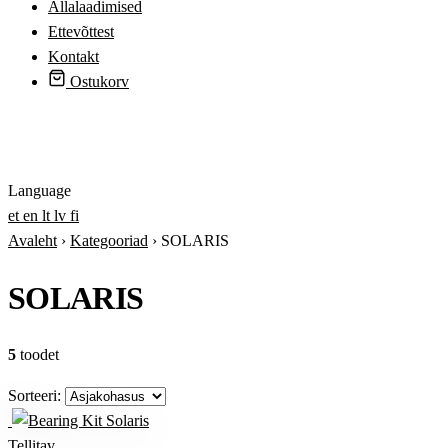
Allalaadimised
Ettevõttest
Kontakt
Ostukorv
Logi sisse
Language
et
en
lt
lv
fi
Avaleht
›
Kategooriad
›
SOLARIS
SOLARIS
5
toodet
Sorteeri:
Tellitav