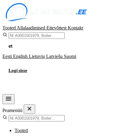
Tooted
Allalaadimised
Ettevõttest
Kontakt
et
Eesti
English
Lietuvių
Latviešu
Suomi
Logi sisse
Ostukorv
Peamenüü
Tooted