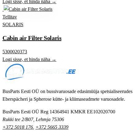
Logi sisse, et hinda näha →
Tellitav
SOLARIS
Cabin air Filter Solaris
5300020373
Logi sisse, et hinda näha →
BusParts Eesti OÜ on bussivaruosade edasimüüja spetsialiseerudes
Eberspächeri ja Spherose kütte- ja kliimaseadmete varuosadele.
BusParts Eesti OÜ
Reg 14364941
KMKR EE102020700
Rukki tee 2/B07, Lehmja 75306
+372 5018 176
,
+372 5665 3339