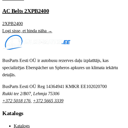
AC Belts 2XPB2400
2XPB2400
Logi sisse, et hinda näha →
BusParts Eesti OÜ ir autobusu rezerves daļu izplatītājs, kas
specializējas Eberspächer un Spheros apkures un klimata iekārtu
detaļās.
BusParts Eesti OÜ
Reg 14364941
KMKR EE102020700
Rukki tee 2/B07, Lehmja 75306
+372 5018 176
,
+372 5665 3339
Katalogs
Katalogs