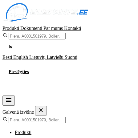
Produkti
Dokumenti
Par mums
Kontakti
lv
Eesti
English
Lietuvių
Latviešu
Suomi
Pieslēgties
Grozs
Galvenā izvēlne
Produkti