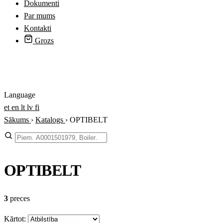
Dokumenti
Par mums
Kontakti
Grozs
Pieslēgties
Language
et
en
lt
lv
fi
Sākums
›
Katalogs
›
OPTIBELT
Meklēt
OPTIBELT
3
preces
Kārtot: