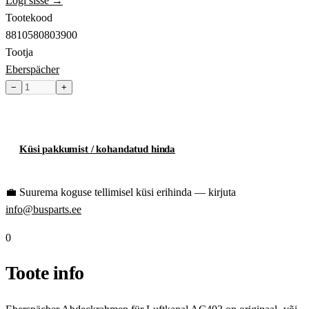
Logi sisse →
Tootekood
8810580803900
Tootja
Eberspächer
−
+
Toode hetkel laost otsas
Küsi pakkumist / kohandatud hinda
💼
Suurema koguse tellimisel küsi erihinda — kirjuta
info@busparts.ee
0
Toote info