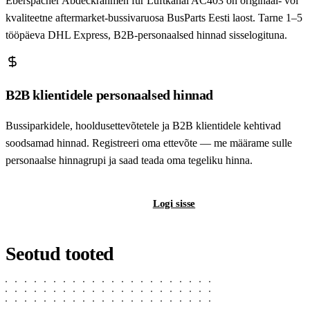
Eberspächer Abdeckrahmen für Luftkanal AC403 on originaal- või
kvaliteetne aftermarket-bussivaruosa BusParts Eesti laost. Tarne 1–5
tööpäeva DHL Express, B2B-personaalsed hinnad sisselogituna.
B2B klientidele personaalsed hinnad
Bussiparkidele, hooldusettevõtetele ja B2B klientidele kehtivad
soodsamad hinnad. Registreeri oma ettevõte — me määrame sulle
personaalse hinnagrupi ja saad teada oma tegeliku hinna.
Registreeri B2B-kontot
Logi sisse
Seotud tooted