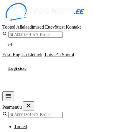
Tooted
Allalaadimised
Ettevõttest
Kontakt
et
Eesti
English
Lietuvių
Latviešu
Suomi
Logi sisse
Ostukorv
Peamenüü
Tooted