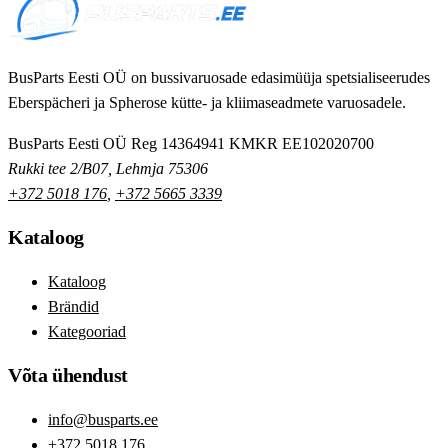
BusParts Eesti OÜ on bussivaruosade edasimüüja spetsialiseerudes
Eberspächeri ja Spherose kütte- ja kliimaseadmete varuosadele.
BusParts Eesti OÜ
Reg 14364941
KMKR EE102020700
Rukki tee 2/B07, Lehmja 75306
+372 5018 176
,
+372 5665 3339
Kataloog
Kataloog
Brändid
Kategooriad
Võta ühendust
info@busparts.ee
+372 5018 176