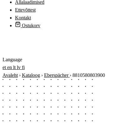
Allalaadimised
Ettevõttest
Kontakt
Ostukorv
Logi sisse
Language
et
en
lt
lv
fi
Avaleht
›
Kataloog
›
Eberspächer
›
8810580803900