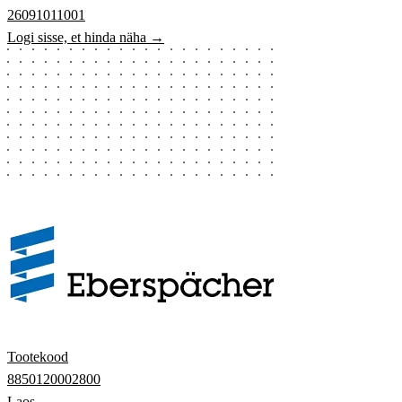
26091011001
Logi sisse, et hinda näha →
Tootekood
8850120002800
Laos