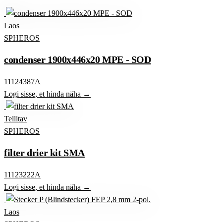
Laos
SPHEROS
condenser 1900x446x20 MPE - SOD
11124387A
Logi sisse, et hinda näha →
Tellitav
SPHEROS
filter drier kit SMA
11123222A
Logi sisse, et hinda näha →
Laos