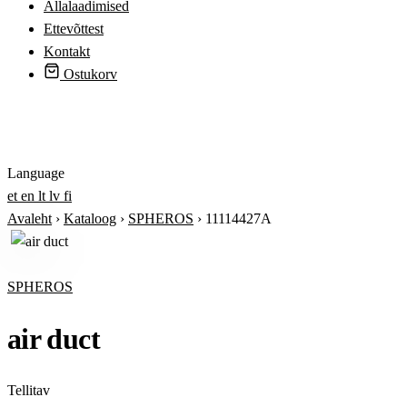
Allalaadimised
Ettevõttest
Kontakt
Ostukorv
Logi sisse
Language
et
en
lt
lv
fi
Avaleht
›
Kataloog
›
SPHEROS
›
11114427A
SPHEROS
air duct
Tellitav