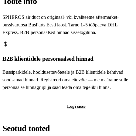
Toote info
SPHEROS air duct on originaal- või kvaliteetne aftermarket-
bussivaruosa BusParts Eesti laost. Tarne 1–5 tööpäeva DHL
Express, B2B-personaalsed hinnad sisselogituna.
B2B klientidele personaalsed hinnad
Bussiparkidele, hooldusettevõtetele ja B2B klientidele kehtivad
soodsamad hinnad. Registreeri oma ettevõte — me määrame sulle
personaalse hinnagrupi ja saad teada oma tegeliku hinna.
Registreeri B2B-kontot
Logi sisse
Seotud tooted