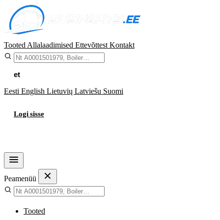
Tooted
Allalaadimised
Ettevõttest
Kontakt
et
Eesti
English
Lietuvių
Latviešu
Suomi
Logi sisse
Ostukorv
Peamenüü
Tooted