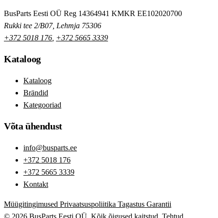
BusParts Eesti OÜ
Reg 14364941
KMKR EE102020700
Rukki tee 2/B07, Lehmja 75306
+372 5018 176
,
+372 5665 3339
Kataloog
Kataloog
Brändid
Kategooriad
Võta ühendust
info@busparts.ee
+372 5018 176
+372 5665 3339
Kontakt
Müügitingimused
Privaatsuspoliitika
Tagastus
Garantii
© 2026 BusParts Eesti OÜ. Kõik õigused kaitstud.
Tehtud