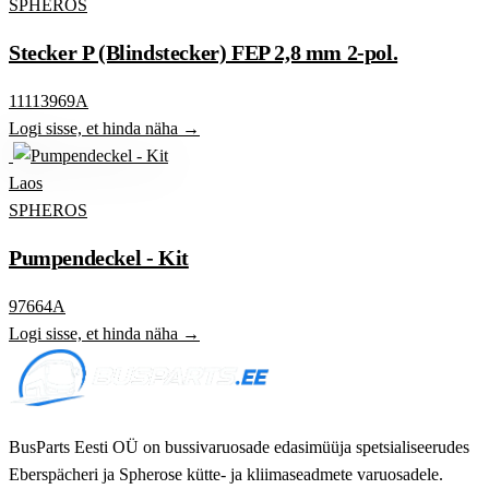
SPHEROS
Stecker P (Blindstecker) FEP 2,8 mm 2-pol.
11113969A
Logi sisse, et hinda näha →
Laos
SPHEROS
Pumpendeckel - Kit
97664A
Logi sisse, et hinda näha →
BusParts Eesti OÜ on bussivaruosade edasimüüja spetsialiseerudes
Eberspächeri ja Spherose kütte- ja kliimaseadmete varuosadele.