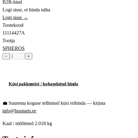
B2B-hind
Logi sisse, et hinda näha
Logi sisse →
Tootekood
11114427A
Tootja
SPHEROS
−
+
Toode hetkel laost otsas
Küsi pakkumist / kohandatud hinda
💼
Suurema koguse tellimisel küsi erihinda — kirjuta
info@busparts.ee
Kaal / mõõtmed
2.018 kg