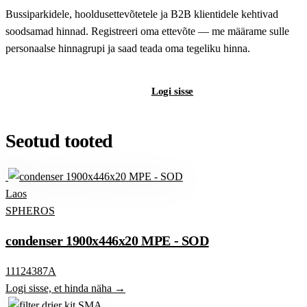
Bussiparkidele, hooldusettevõtetele ja B2B klientidele kehtivad
soodsamad hinnad. Registreeri oma ettevõte — me määrame sulle
personaalse hinnagrupi ja saad teada oma tegeliku hinna.
Registreeri B2B-kontot
Logi sisse
Seotud tooted
Laos
SPHEROS
condenser 1900x446x20 MPE - SOD
11124387A
Logi sisse, et hinda näha →