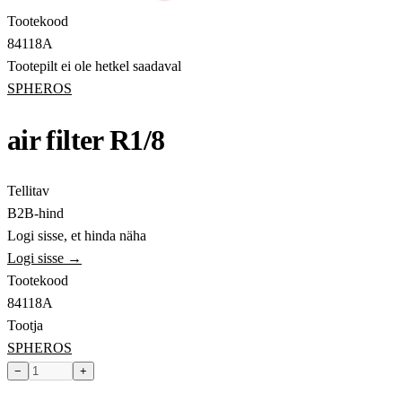
Tootekood
84118A
Tootepilt ei ole hetkel saadaval
SPHEROS
air filter R1/8
Tellitav
B2B-hind
Logi sisse, et hinda näha
Logi sisse →
Tootekood
84118A
Tootja
SPHEROS
−
+
Toode hetkel laost otsas