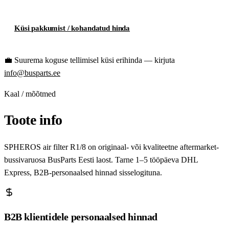
Küsi pakkumist / kohandatud hinda
💼
Suurema koguse tellimisel küsi erihinda — kirjuta
info@busparts.ee
Kaal / mõõtmed
Toote info
SPHEROS air filter R1/8 on originaal- või kvaliteetne aftermarket-
bussivaruosa BusParts Eesti laost. Tarne 1–5 tööpäeva DHL
Express, B2B-personaalsed hinnad sisselogituna.
B2B klientidele personaalsed hinnad