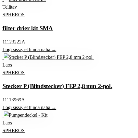
Tellitav
SPHEROS
filter drier kit SMA
11123222A
Logi sisse, et hinda näha →
Laos
SPHEROS
Stecker P (Blindstecker) FEP 2,8 mm 2-pol.
11113969A
Logi sisse, et hinda näha →
Laos
SPHEROS