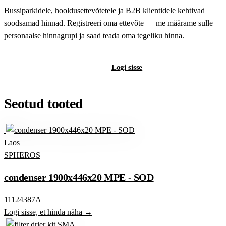
Bussiparkidele, hooldusettevõtetele ja B2B klientidele kehtivad
soodsamad hinnad. Registreeri oma ettevõte — me määrame sulle
personaalse hinnagrupi ja saad teada oma tegeliku hinna.
Registreeri B2B-kontot
Logi sisse
Seotud tooted
Laos
SPHEROS
condenser 1900x446x20 MPE - SOD
11124387A
Logi sisse, et hinda näha →