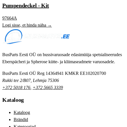
Pumpendeckel - Kit
97664A
Logi sisse, et hinda näha →
BusParts Eesti OÜ on bussivaruosade edasimüüja spetsialiseerudes
Eberspächeri ja Spherose kütte- ja kliimaseadmete varuosadele.
BusParts Eesti OÜ
Reg 14364941
KMKR EE102020700
Rukki tee 2/B07, Lehmja 75306
+372 5018 176
,
+372 5665 3339
Kataloog
Kataloog
Brändid
Kategooriad