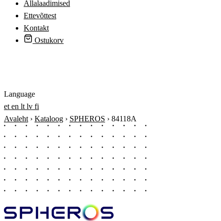
Allalaadimised
Ettevõttest
Kontakt
Ostukorv
Logi sisse
Language
et
en
lt
lv
fi
Avaleht
›
Kataloog
›
SPHEROS
›
84118A