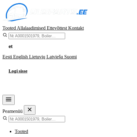
Tooted
Allalaadimised
Ettevõttest
Kontakt
et
Eesti
English
Lietuvių
Latviešu
Suomi
Logi sisse
Ostukorv
Peamenüü
Tooted