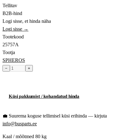
Tellitav
B2B-hind
Logi sisse, et hinda näha
Logi sisse →
Tootekood
25757A
Tootja
SPHEROS
−
+
Toode hetkel laost otsas
Küsi pakkumist / kohandatud hinda
💼
Suurema koguse tellimisel küsi erihinda — kirjuta
info@busparts.ee
Kaal / mõõtmed
80 kg