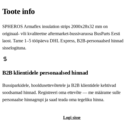
Toote info
SPHEROS Armaflex insulation strips 2000x28x32 mm on
originaal- või kvaliteetne aftermarket-bussivaruosa BusParts Eesti
laost. Tarne 1–5 tööpäeva DHL Express, B2B-personaalsed hinnad
sisselogituna.
B2B klientidele personaalsed hinnad
Bussiparkidele, hooldusettevõtetele ja B2B klientidele kehtivad
soodsamad hinnad. Registreeri oma ettevõte — me määrame sulle
personaalse hinnagrupi ja saad teada oma tegeliku hinna.
Registreeri B2B-kontot
Logi sisse