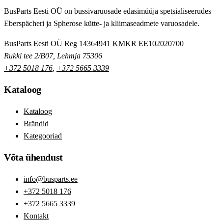
BusParts Eesti OÜ on bussivaruosade edasimüüja spetsialiseerudes
Eberspächeri ja Spherose kütte- ja kliimaseadmete varuosadele.
BusParts Eesti OÜ
Reg 14364941
KMKR EE102020700
Rukki tee 2/B07, Lehmja 75306
+372 5018 176
,
+372 5665 3339
Kataloog
Kataloog
Brändid
Kategooriad
Võta ühendust
info@busparts.ee
+372 5018 176
+372 5665 3339
Kontakt