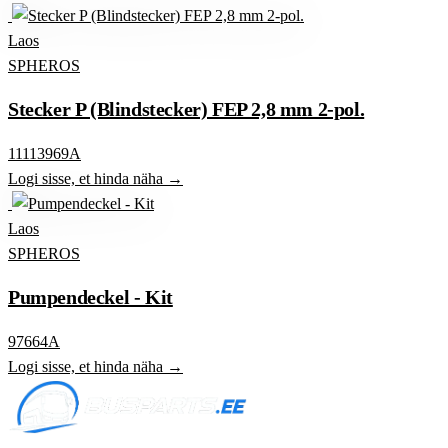
Laos
SPHEROS
Stecker P (Blindstecker) FEP 2,8 mm 2-pol.
11113969A
Logi sisse, et hinda näha →
Laos
SPHEROS
Pumpendeckel - Kit
97664A
Logi sisse, et hinda näha →