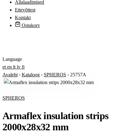
Allalaadimised
Ettevõttest
Kontakt
Ostukorv
Logi sisse
Language
et
en
lt
lv
fi
Avaleht
›
Kataloog
›
SPHEROS
›
25757A
SPHEROS
Armaflex insulation strips
2000x28x32 mm