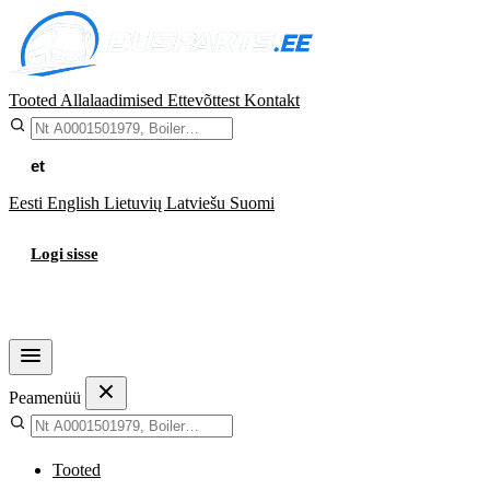
Tooted
Allalaadimised
Ettevõttest
Kontakt
et
Eesti
English
Lietuvių
Latviešu
Suomi
Logi sisse
Ostukorv
Peamenüü
Tooted