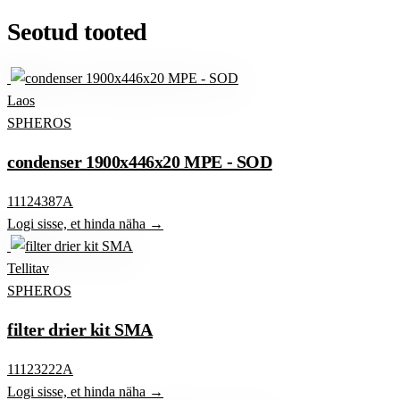
Seotud tooted
Laos
SPHEROS
condenser 1900x446x20 MPE - SOD
11124387A
Logi sisse, et hinda näha →
Tellitav
SPHEROS
filter drier kit SMA
11123222A
Logi sisse, et hinda näha →