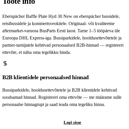
Toote info
Eberspächer Baffle Plate Hyd 30 New on eberspächer bussidele,
reisibussidele ja kommertsveokitele. Originaal- või kvaliteetne
aftermarket-varuosa BusParts Eesti laost. Tarne 1–5 tööpäeva üle
Euroopa DHL Express-iga. Bussiparkidele, hooldusettevõtetele ja
partner-tarnijatele kehtivad personaalsed B2B-hinnad — registreeri
ettevõte, et näha oma tegelikku hinda.
B2B klientidele personaalsed hinnad
Bussiparkidele, hooldusettevõtetele ja B2B klientidele kehtivad
soodsamad hinnad. Registreeri oma ettevõte — me määrame sulle
personaalse hinnagrupi ja saad teada oma tegeliku hinna.
Registreeri B2B-kontot
Logi sisse