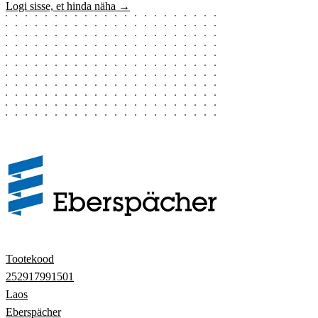
Logi sisse, et hinda näha →
Tootekood
252917991501
Laos
Eberspächer