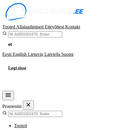
Tooted
Allalaadimised
Ettevõttest
Kontakt
et
Eesti
English
Lietuvių
Latviešu
Suomi
Logi sisse
Ostukorv
Peamenüü
Tooted