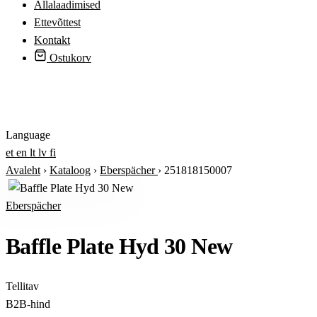
Allalaadimised
Ettevõttest
Kontakt
Ostukorv
Logi sisse
Language
et
en
lt
lv
fi
Avaleht
›
Kataloog
›
Eberspächer
›
251818150007
Eberspächer
Baffle Plate Hyd 30 New
Tellitav
B2B-hind