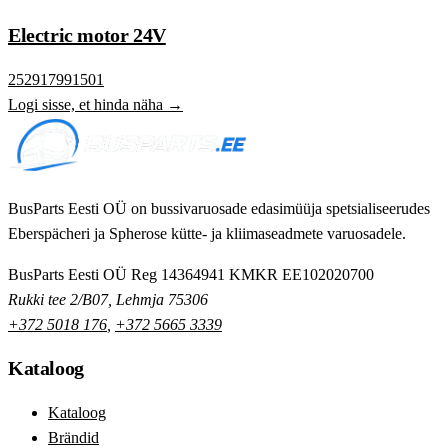
Electric motor 24V
252917991501
Logi sisse, et hinda näha →
BusParts Eesti OÜ on bussivaruosade edasimüüja spetsialiseerudes
Eberspächeri ja Spherose kütte- ja kliimaseadmete varuosadele.
BusParts Eesti OÜ
Reg 14364941
KMKR EE102020700
Rukki tee 2/B07, Lehmja 75306
+372 5018 176
,
+372 5665 3339
Kataloog
Kataloog
Brändid