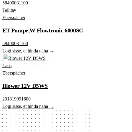
58400031100
Tellitav
Eberspächer
ET Pumpe,W Flowtronic 6000SC
58400031100
Logi sisse, et hinda näha →
Laos
Eberspächer
Blower 12V D5WS
201819991600
Logi sisse, et hinda näha →