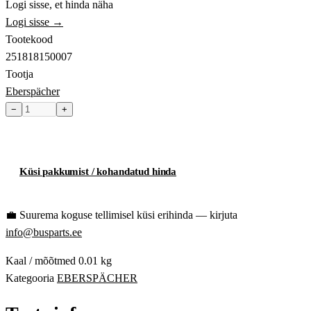
Logi sisse, et hinda näha
Logi sisse →
Tootekood
251818150007
Tootja
Eberspächer
−
+
Toode hetkel laost otsas
Küsi pakkumist / kohandatud hinda
💼
Suurema koguse tellimisel küsi erihinda — kirjuta
info@busparts.ee
Kaal / mõõtmed
0.01 kg
Kategooria
EBERSPÄCHER