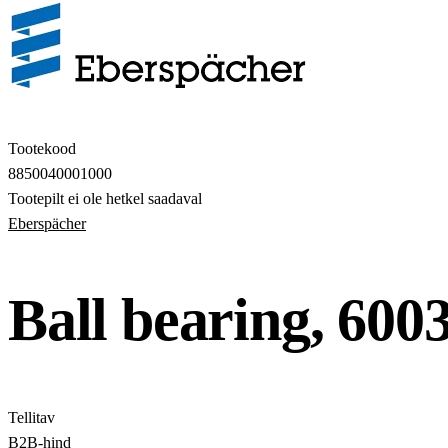
Tootekood
8850040001000
Tootepilt ei ole hetkel saadaval
Eberspächer
Ball bearing, 60
Tellitav
B2B-hind