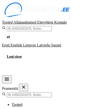
Tooted
Allalaadimised
Ettevõttest
Kontakt
et
Eesti
English
Lietuvių
Latviešu
Suomi
Logi sisse
Ostukorv
Peamenüü
Tooted