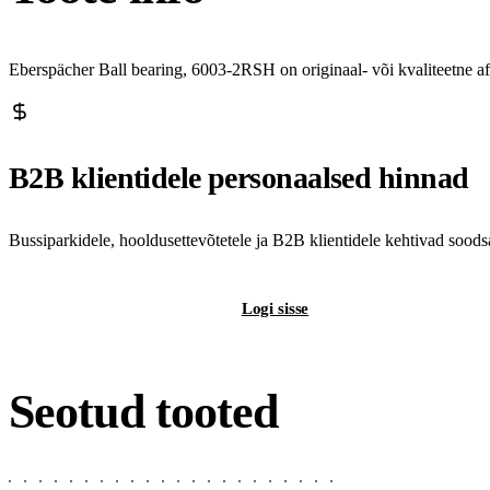
Eberspächer Ball bearing, 6003-2RSH on originaal- või kvaliteetne a
B2B klientidele personaalsed hinnad
Bussiparkidele, hooldusettevõtetele ja B2B klientidele kehtivad sood
Registreeri B2B-kontot
Logi sisse
Seotud tooted