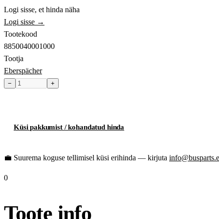
Logi sisse, et hinda näha
Logi sisse →
Tootekood
8850040001000
Tootja
Eberspächer
−
+
Toode hetkel laost otsas
Küsi pakkumist / kohandatud hinda
💼
Suurema koguse tellimisel küsi erihinda — kirjuta
info@busparts.
0
Toote info