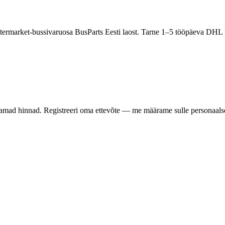
ftermarket-bussivaruosa BusParts Eesti laost. Tarne 1–5 tööpäeva DHL
samad hinnad. Registreeri oma ettevõte — me määrame sulle personaalse