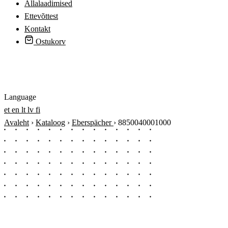
Allalaadimised
Ettevõttest
Kontakt
Ostukorv
Logi sisse
Language
et
en
lt
lv
fi
Avaleht
›
Kataloog
›
Eberspächer
›
8850040001000