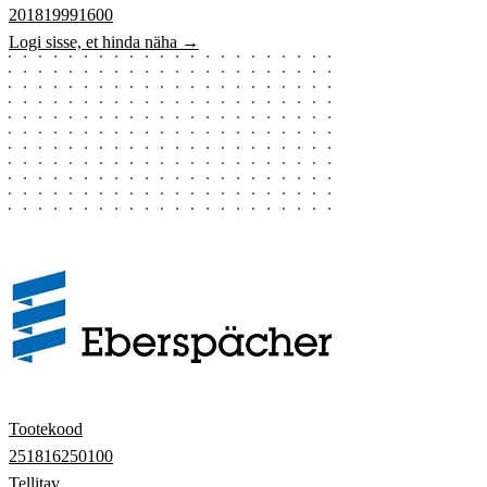
201819991600
Logi sisse, et hinda näha →
Tootekood
251816250100
Tellitav