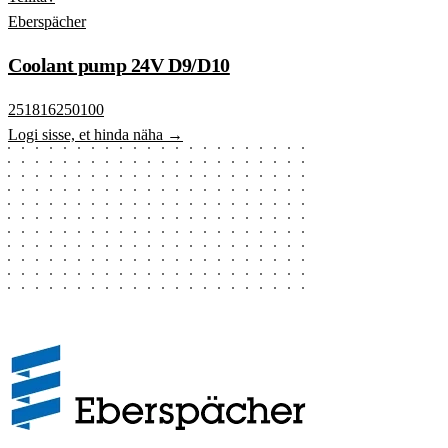
Eberspächer
Coolant pump 24V D9/D10
251816250100
Logi sisse, et hinda näha →