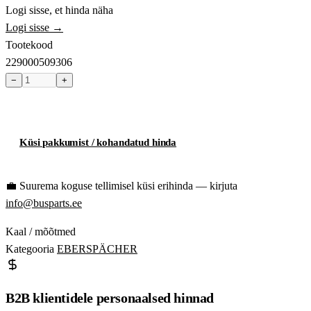
Logi sisse, et hinda näha
Logi sisse →
Tootekood
229000509306
−
+
Toode hetkel laost otsas
Küsi pakkumist / kohandatud hinda
💼
Suurema koguse tellimisel küsi erihinda — kirjuta
info@busparts.ee
Kaal / mõõtmed
Kategooria
EBERSPÄCHER
B2B klientidele personaalsed hinnad