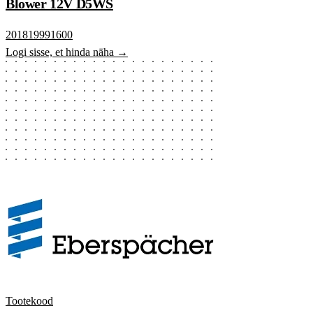
Blower 12V D5WS
201819991600
Logi sisse, et hinda näha →
Tootekood