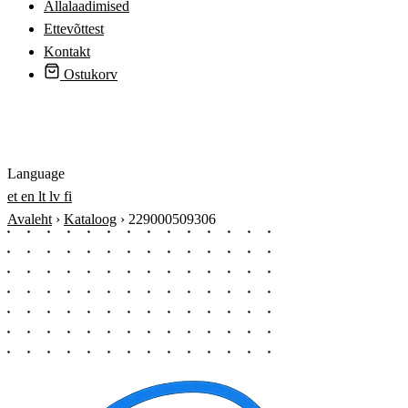
Allalaadimised
Ettevõttest
Kontakt
Ostukorv
Logi sisse
Language
et
en
lt
lv
fi
Avaleht
›
Kataloog
›
229000509306