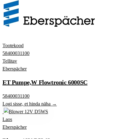
Tootekood
58400031100
Tellitav
Eberspächer
ET Pumpe,W Flowtronic 6000SC
58400031100
Logi sisse, et hinda näha →
Laos
Eberspächer