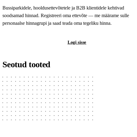
Bussiparkidele, hooldusettevõtetele ja B2B klientidele kehtivad
soodsamad hinnad. Registreeri oma ettevõte — me määrame sulle
personaalse hinnagrupi ja saad teada oma tegeliku hinna.
Registreeri B2B-kontot
Logi sisse
Seotud tooted