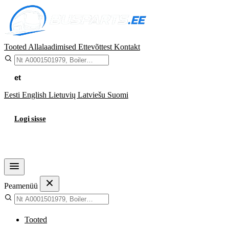
Tooted
Allalaadimised
Ettevõttest
Kontakt
et
Eesti
English
Lietuvių
Latviešu
Suomi
Logi sisse
Ostukorv
Peamenüü
Tooted