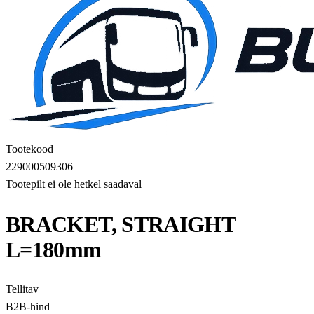
Tootekood
229000509306
Tootepilt ei ole hetkel saadaval
BRACKET, STRAIGHT
L=180mm
Tellitav
B2B-hind