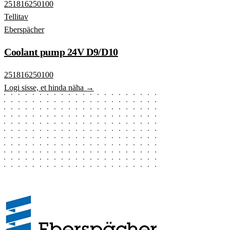
251816250100
Tellitav
Eberspächer
Coolant pump 24V D9/D10
251816250100
Logi sisse, et hinda näha →