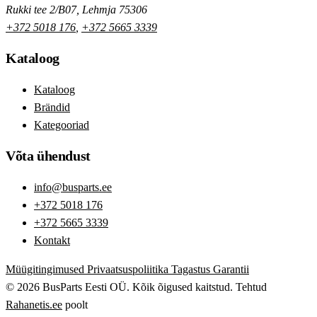
Rukki tee 2/B07, Lehmja 75306
+372 5018 176
,
+372 5665 3339
Kataloog
Kataloog
Brändid
Kategooriad
Võta ühendust
info@busparts.ee
+372 5018 176
+372 5665 3339
Kontakt
Müügitingimused
Privaatsuspoliitika
Tagastus
Garantii
© 2026 BusParts Eesti OÜ. Kõik õigused kaitstud.
Tehtud
Rahanetis.ee
poolt