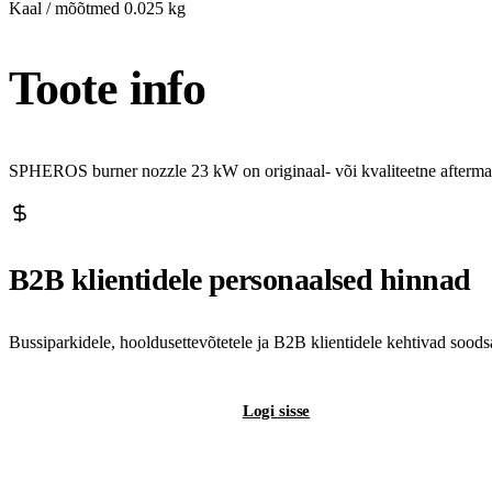
Kaal / mõõtmed
0.025 kg
Toote info
SPHEROS burner nozzle 23 kW on originaal- või kvaliteetne aftermar
B2B klientidele personaalsed hinnad
Bussiparkidele, hooldusettevõtetele ja B2B klientidele kehtivad sood
Registreeri B2B-kontot
Logi sisse