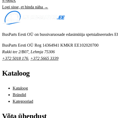
97664A
Logi sisse, et hinda näha →
BusParts Eesti OÜ on bussivaruosade edasimüüja spetsialiseerudes Eb
BusParts Eesti OÜ
Reg 14364941
KMKR EE102020700
Rukki tee 2/B07, Lehmja 75306
+372 5018 176
,
+372 5665 3339
Kataloog
Kataloog
Brändid
Kategooriad
Võta ühendust