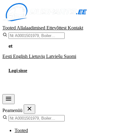
Tooted
Allalaadimised
Ettevõttest
Kontakt
et
Eesti
English
Lietuvių
Latviešu
Suomi
Logi sisse
Ostukorv
Peamenüü
Tooted