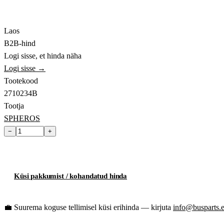
Laos
B2B-hind
Logi sisse, et hinda näha
Logi sisse →
Tootekood
2710234B
Tootja
SPHEROS
−
+
Lisa ostukorvi
Küsi pakkumist / kohandatud hinda
💼
Suurema koguse tellimisel küsi erihinda — kirjuta
info@busparts.