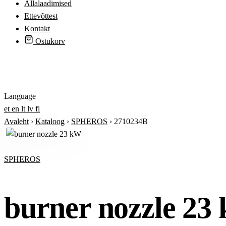
Allalaadimised
Ettevõttest
Kontakt
Ostukorv
Logi sisse
Language
et
en
lt
lv
fi
Avaleht
›
Kataloog
›
SPHEROS
›
2710234B
SPHEROS
burner nozzle 23