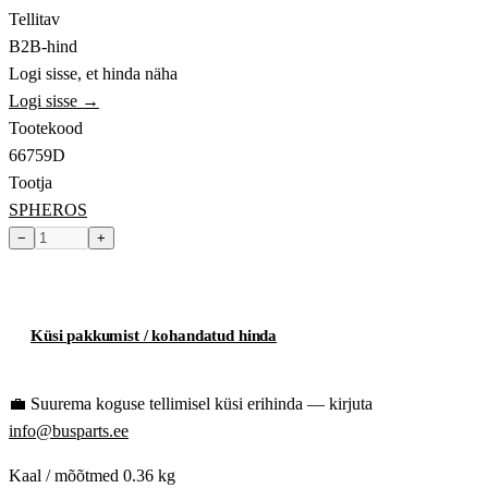
Tellitav
B2B-hind
Logi sisse, et hinda näha
Logi sisse →
Tootekood
66759D
Tootja
SPHEROS
−
+
Toode hetkel laost otsas
Küsi pakkumist / kohandatud hinda
💼
Suurema koguse tellimisel küsi erihinda — kirjuta
info@busparts.ee
Kaal / mõõtmed
0.36 kg