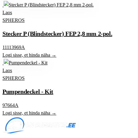
Laos
SPHEROS
Stecker P (Blindstecker) FEP 2,8 mm 2-pol.
11113969A
Logi sisse, et hinda näha →
Laos
SPHEROS
Pumpendeckel - Kit
97664A
Logi sisse, et hinda näha →