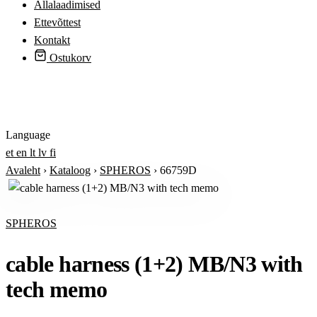
Allalaadimised
Ettevõttest
Kontakt
Ostukorv
Logi sisse
Language
et
en
lt
lv
fi
Avaleht
›
Kataloog
›
SPHEROS
›
66759D
SPHEROS
cable harness (1+2) MB/N3 with
tech memo