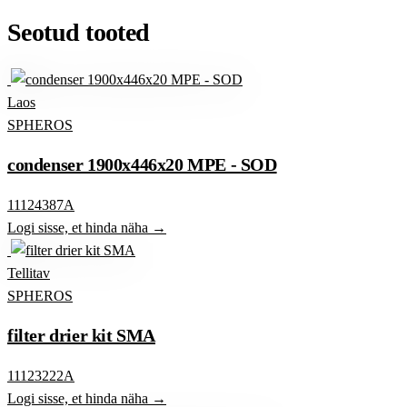
Seotud tooted
Laos
SPHEROS
condenser 1900x446x20 MPE - SOD
11124387A
Logi sisse, et hinda näha →
Tellitav
SPHEROS
filter drier kit SMA
11123222A
Logi sisse, et hinda näha →