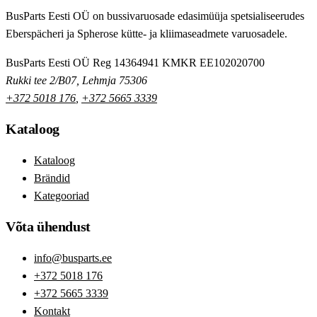
BusParts Eesti OÜ on bussivaruosade edasimüüja spetsialiseerudes
Eberspächeri ja Spherose kütte- ja kliimaseadmete varuosadele.
BusParts Eesti OÜ
Reg 14364941
KMKR EE102020700
Rukki tee 2/B07, Lehmja 75306
+372 5018 176
,
+372 5665 3339
Kataloog
Kataloog
Brändid
Kategooriad
Võta ühendust
info@busparts.ee
+372 5018 176
+372 5665 3339
Kontakt