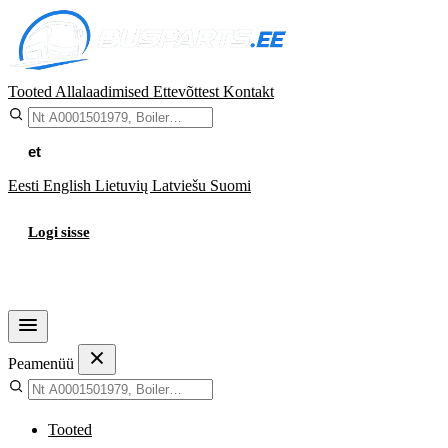
Tooted
Allalaadimised
Ettevõttest
Kontakt
et
Eesti
English
Lietuvių
Latviešu
Suomi
Logi sisse
Ostukorv
Peamenüü
Tooted