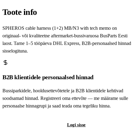
Toote info
SPHEROS cable harness (1+2) MB/N3 with tech memo on
originaal- või kvaliteetne aftermarket-bussivaruosa BusParts Eesti
laost. Tarne 1–5 tööpäeva DHL Express, B2B-personaalsed hinnad
sisselogituna.
B2B klientidele personaalsed hinnad
Bussiparkidele, hooldusettevõtetele ja B2B klientidele kehtivad
soodsamad hinnad. Registreeri oma ettevõte — me määrame sulle
personaalse hinnagrupi ja saad teada oma tegeliku hinna.
Registreeri B2B-kontot
Logi sisse