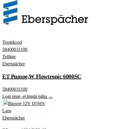
Tootekood
58400031100
Tellitav
Eberspächer
ET Pumpe,W Flowtronic 6000SC
58400031100
Logi sisse, et hinda näha →
Laos
Eberspächer