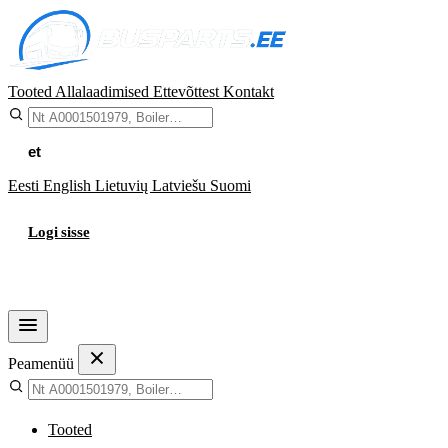
Tooted
Allalaadimised
Ettevõttest
Kontakt
et
Eesti
English
Lietuvių
Latviešu
Suomi
Logi sisse
Ostukorv
Peamenüü
Tooted