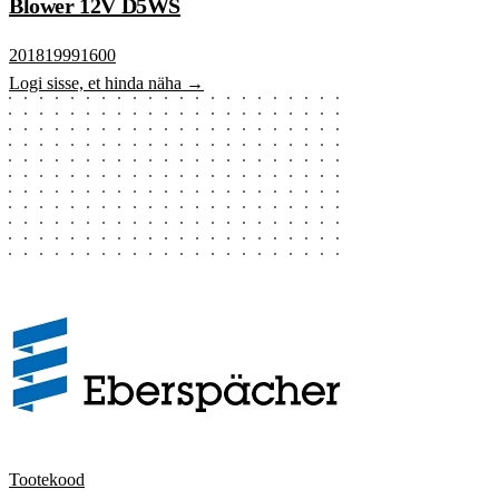
Blower 12V D5WS
201819991600
Logi sisse, et hinda näha →
Tootekood