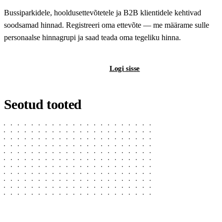
Bussiparkidele, hooldusettevõtetele ja B2B klientidele kehtivad
soodsamad hinnad. Registreeri oma ettevõte — me määrame sulle
personaalse hinnagrupi ja saad teada oma tegeliku hinna.
Registreeri B2B-kontot
Logi sisse
Seotud tooted