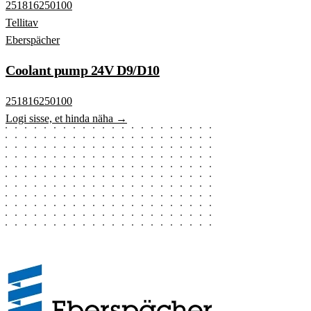
251816250100
Tellitav
Eberspächer
Coolant pump 24V D9/D10
251816250100
Logi sisse, et hinda näha →