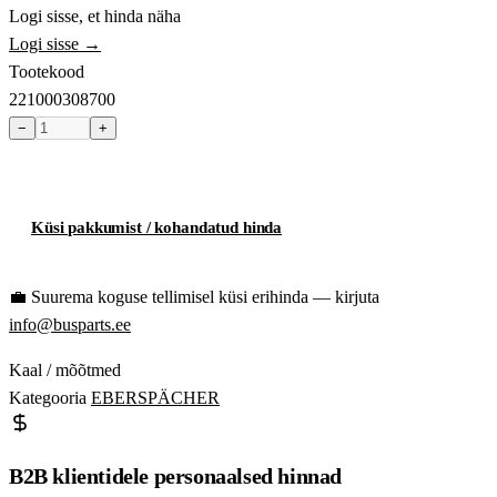
Logi sisse, et hinda näha
Logi sisse →
Tootekood
221000308700
−
+
Toode hetkel laost otsas
Küsi pakkumist / kohandatud hinda
💼
Suurema koguse tellimisel küsi erihinda — kirjuta
info@busparts.ee
Kaal / mõõtmed
Kategooria
EBERSPÄCHER
B2B klientidele personaalsed hinnad