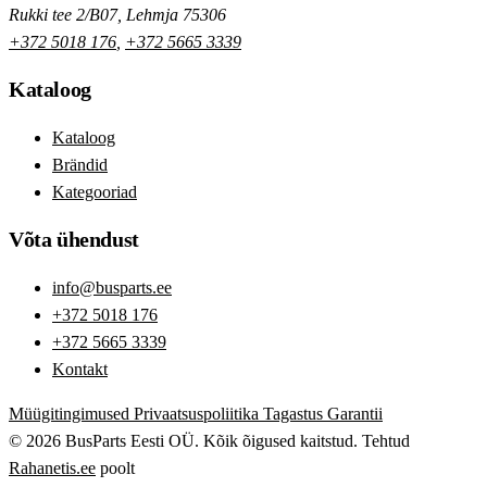
Rukki tee 2/B07, Lehmja 75306
+372 5018 176
,
+372 5665 3339
Kataloog
Kataloog
Brändid
Kategooriad
Võta ühendust
info@busparts.ee
+372 5018 176
+372 5665 3339
Kontakt
Müügitingimused
Privaatsuspoliitika
Tagastus
Garantii
© 2026 BusParts Eesti OÜ. Kõik õigused kaitstud.
Tehtud
Rahanetis.ee
poolt