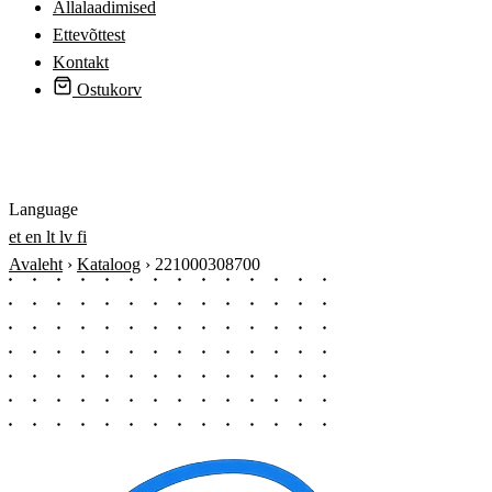
Allalaadimised
Ettevõttest
Kontakt
Ostukorv
Logi sisse
Language
et
en
lt
lv
fi
Avaleht
›
Kataloog
›
221000308700