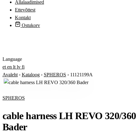
Allalaadimised
Ettevõttest
Kontakt
Ostukorv
Logi sisse
Language
et
en
lt
lv
fi
Avaleht
›
Kataloog
›
SPHEROS
›
11121199A
SPHEROS
cable harness LH REVO 320/360
Bader