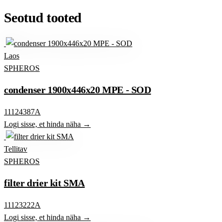
Seotud tooted
Laos
SPHEROS
condenser 1900x446x20 MPE - SOD
11124387A
Logi sisse, et hinda näha →
Tellitav
SPHEROS
filter drier kit SMA
11123222A
Logi sisse, et hinda näha →