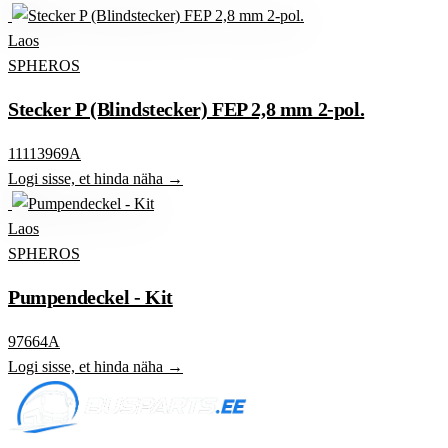
Laos
SPHEROS
Stecker P (Blindstecker) FEP 2,8 mm 2-pol.
11113969A
Logi sisse, et hinda näha →
Laos
SPHEROS
Pumpendeckel - Kit
97664A
Logi sisse, et hinda näha →