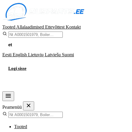
Tooted
Allalaadimised
Ettevõttest
Kontakt
et
Eesti
English
Lietuvių
Latviešu
Suomi
Logi sisse
Ostukorv
Peamenüü
Tooted