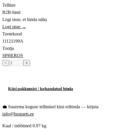
Tellitav
B2B-hind
Logi sisse, et hinda näha
Logi sisse →
Tootekood
11121199A
Tootja
SPHEROS
−
+
Toode hetkel laost otsas
Küsi pakkumist / kohandatud hinda
💼
Suurema koguse tellimisel küsi erihinda — kirjuta
info@busparts.ee
Kaal / mõõtmed
0.97 kg