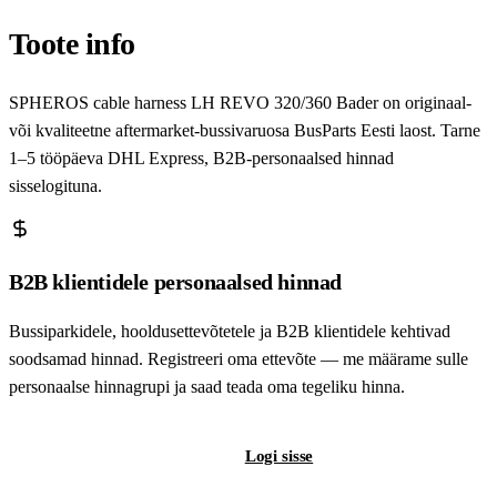
Toote info
SPHEROS cable harness LH REVO 320/360 Bader on originaal-
või kvaliteetne aftermarket-bussivaruosa BusParts Eesti laost. Tarne
1–5 tööpäeva DHL Express, B2B-personaalsed hinnad
sisselogituna.
B2B klientidele personaalsed hinnad
Bussiparkidele, hooldusettevõtetele ja B2B klientidele kehtivad
soodsamad hinnad. Registreeri oma ettevõte — me määrame sulle
personaalse hinnagrupi ja saad teada oma tegeliku hinna.
Registreeri B2B-kontot
Logi sisse