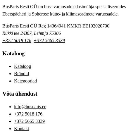
BusParts Eesti OÜ on bussivaruosade edasimüüja spetsialiseerudes
Eberspächeri ja Spherose kütte- ja kliimaseadmete varuosadele.
BusParts Eesti OÜ
Reg 14364941
KMKR EE102020700
Rukki tee 2/B07, Lehmja 75306
+372 5018 176
,
+372 5665 3339
Kataloog
Kataloog
Brändid
Kategooriad
Võta ühendust
info@busparts.ee
+372 5018 176
+372 5665 3339
Kontakt