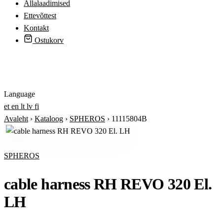
Allalaadimised
Ettevõttest
Kontakt
Ostukorv
Logi sisse
Language
et
en
lt
lv
fi
Avaleht
›
Kataloog
›
SPHEROS
›
11115804B
SPHEROS
cable harness RH REVO 320 El.
LH