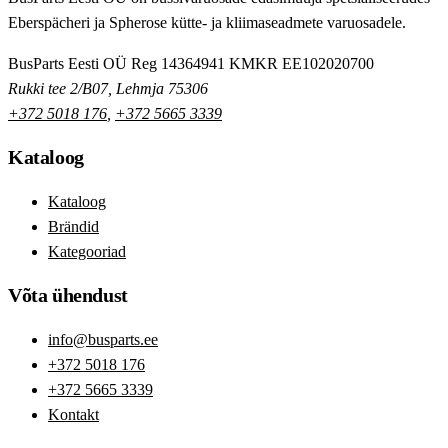
Eberspächeri ja Spherose kütte- ja kliimaseadmete varuosadele.
BusParts Eesti OÜ
Reg 14364941
KMKR EE102020700
Rukki tee 2/B07, Lehmja 75306
+372 5018 176
,
+372 5665 3339
Kataloog
Kataloog
Brändid
Kategooriad
Võta ühendust
info@busparts.ee
+372 5018 176
+372 5665 3339
Kontakt