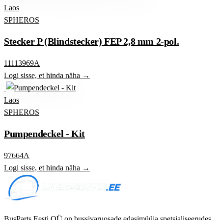
Laos
SPHEROS
Stecker P (Blindstecker) FEP 2,8 mm 2-pol.
11113969A
Logi sisse, et hinda näha →
Laos
SPHEROS
Pumpendeckel - Kit
97664A
Logi sisse, et hinda näha →
BusParts Eesti OÜ on bussivaruosade edasimüüja spetsialiseerudes