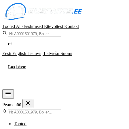
Tooted
Allalaadimised
Ettevõttest
Kontakt
et
Eesti
English
Lietuvių
Latviešu
Suomi
Logi sisse
Ostukorv
Peamenüü
Tooted