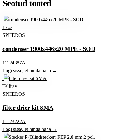
Seotud tooted
Laos
SPHEROS
condenser 1900x446x20 MPE - SOD
11124387A
Logi sisse, et hinda näha →
Tellitav
SPHEROS
filter drier kit SMA
11123222A
Logi sisse, et hinda näha →