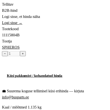
Tellitav
B2B-hind
Logi sisse, et hinda näha
Logi sisse →
Tootekood
11115804B
Tootja
SPHEROS
−
+
Toode hetkel laost otsas
Küsi pakkumist / kohandatud hinda
💼
Suurema koguse tellimisel küsi erihinda — kirjuta
info@busparts.ee
Kaal / mõõtmed
1.135 kg