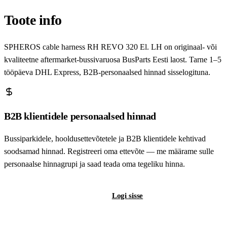
Toote info
SPHEROS cable harness RH REVO 320 El. LH on originaal- või
kvaliteetne aftermarket-bussivaruosa BusParts Eesti laost. Tarne 1–5
tööpäeva DHL Express, B2B-personaalsed hinnad sisselogituna.
B2B klientidele personaalsed hinnad
Bussiparkidele, hooldusettevõtetele ja B2B klientidele kehtivad
soodsamad hinnad. Registreeri oma ettevõte — me määrame sulle
personaalse hinnagrupi ja saad teada oma tegeliku hinna.
Registreeri B2B-kontot
Logi sisse