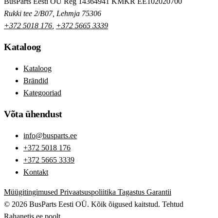
BusParts Eesti OÜ
Reg 14364941
KMKR EE102020700
Rukki tee 2/B07, Lehmja 75306
+372 5018 176
,
+372 5665 3339
Kataloog
Kataloog
Brändid
Kategooriad
Võta ühendust
info@busparts.ee
+372 5018 176
+372 5665 3339
Kontakt
Müügitingimused
Privaatsuspoliitika
Tagastus
Garantii
© 2026 BusParts Eesti OÜ. Kõik õigused kaitstud.
Tehtud
Rahanetis.ee
poolt