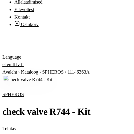
Allalaadimised
Ettevõttest
Kontakt
Ostukorv
Logi sisse
Language
et
en
lt
lv
fi
Avaleht
›
Kataloog
›
SPHEROS
›
11146363A
SPHEROS
check valve R744 - Kit
Tellitav