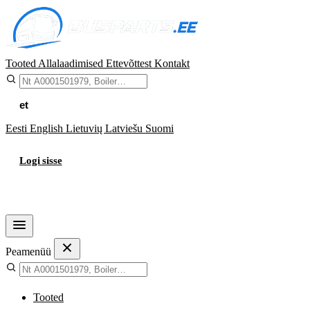
Tooted
Allalaadimised
Ettevõttest
Kontakt
et
Eesti
English
Lietuvių
Latviešu
Suomi
Logi sisse
Ostukorv
Peamenüü
Tooted