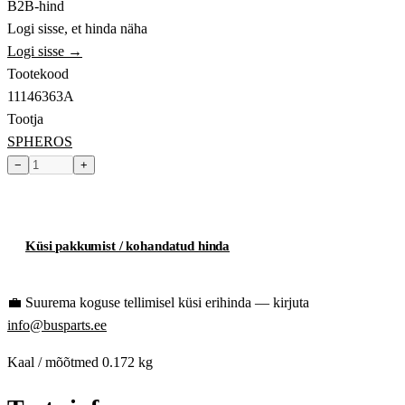
B2B-hind
Logi sisse, et hinda näha
Logi sisse →
Tootekood
11146363A
Tootja
SPHEROS
−
+
Toode hetkel laost otsas
Küsi pakkumist / kohandatud hinda
💼
Suurema koguse tellimisel küsi erihinda — kirjuta
info@busparts.ee
Kaal / mõõtmed
0.172 kg