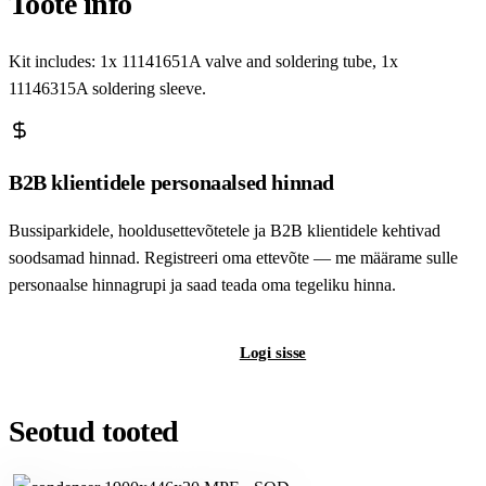
Toote info
Kit includes: 1x 11141651A valve and soldering tube, 1x
11146315A soldering sleeve.
B2B klientidele personaalsed hinnad
Bussiparkidele, hooldusettevõtetele ja B2B klientidele kehtivad
soodsamad hinnad. Registreeri oma ettevõte — me määrame sulle
personaalse hinnagrupi ja saad teada oma tegeliku hinna.
Registreeri B2B-kontot
Logi sisse
Seotud tooted