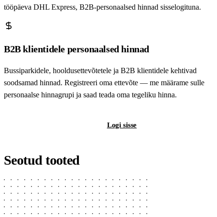
tööpäeva DHL Express, B2B-personaalsed hinnad sisselogituna.
B2B klientidele personaalsed hinnad
Bussiparkidele, hooldusettevõtetele ja B2B klientidele kehtivad
soodsamad hinnad. Registreeri oma ettevõte — me määrame sulle
personaalse hinnagrupi ja saad teada oma tegeliku hinna.
Registreeri B2B-kontot
Logi sisse
Seotud tooted