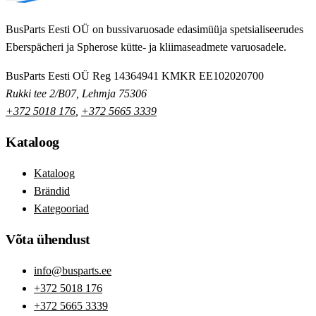
BusParts Eesti OÜ on bussivaruosade edasimüüja spetsialiseerudes
Eberspächeri ja Spherose kütte- ja kliimaseadmete varuosadele.
BusParts Eesti OÜ
Reg 14364941
KMKR EE102020700
Rukki tee 2/B07, Lehmja 75306
+372 5018 176
,
+372 5665 3339
Kataloog
Kataloog
Brändid
Kategooriad
Võta ühendust
info@busparts.ee
+372 5018 176
+372 5665 3339