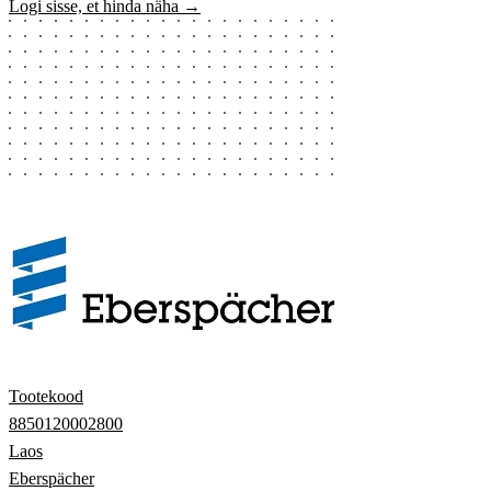
Logi sisse, et hinda näha →
Tootekood
8850120002800
Laos
Eberspächer