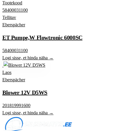
Tootekood
58400031100
Tellitav
Eberspächer
ET Pumpe,W Flowtronic 6000SC
58400031100
Logi sisse, et hinda näha →
Laos
Eberspächer
Blower 12V D5WS
201819991600
Logi sisse, et hinda näha →