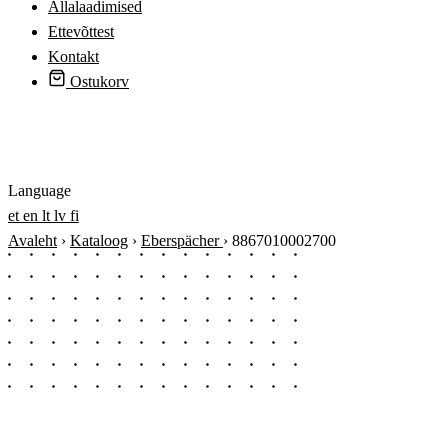
Allalaadimised
Ettevõttest
Kontakt
Ostukorv
Logi sisse
Language
et
en
lt
lv
fi
Avaleht
›
Kataloog
›
Eberspächer
›
8867010002700