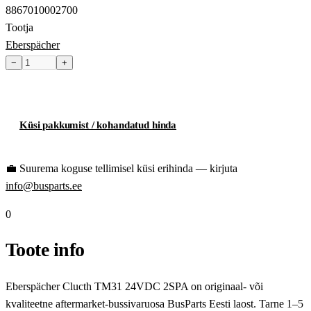
8867010002700
Tootja
Eberspächer
−
+
Toode hetkel laost otsas
Küsi pakkumist / kohandatud hinda
💼
Suurema koguse tellimisel küsi erihinda — kirjuta
info@busparts.ee
0
Toote info
Eberspächer Clucth TM31 24VDC 2SPA on originaal- või
kvaliteetne aftermarket-bussivaruosa BusParts Eesti laost. Tarne 1–5