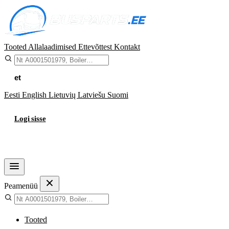
Tooted
Allalaadimised
Ettevõttest
Kontakt
et
Eesti
English
Lietuvių
Latviešu
Suomi
Logi sisse
Ostukorv
Peamenüü
Tooted