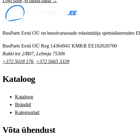
Logi sisse, et hinda näha →
BusParts Eesti OÜ on bussivaruosade edasimüüja spetsialiseerudes Eb
BusParts Eesti OÜ
Reg 14364941
KMKR EE102020700
Rukki tee 2/B07, Lehmja 75306
+372 5018 176
,
+372 5665 3339
Kataloog
Kataloog
Brändid
Kategooriad
Võta ühendust