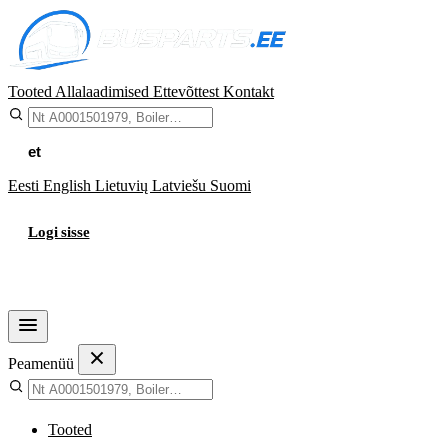
Tooted
Allalaadimised
Ettevõttest
Kontakt
et
Eesti
English
Lietuvių
Latviešu
Suomi
Logi sisse
Ostukorv
Peamenüü
Tooted