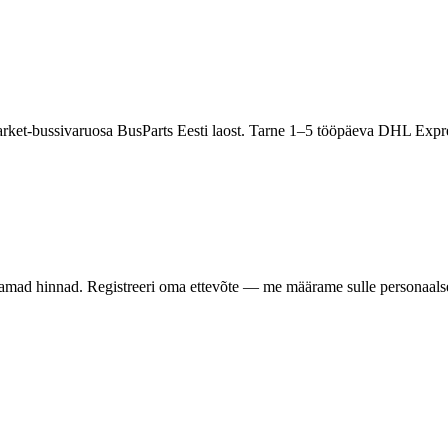
rket-bussivaruosa BusParts Eesti laost. Tarne 1–5 tööpäeva DHL Expre
samad hinnad. Registreeri oma ettevõte — me määrame sulle personaalse