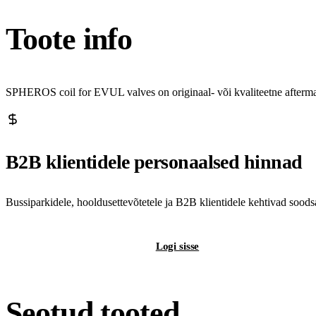
Toote info
SPHEROS coil for EVUL valves on originaal- või kvaliteetne afterma
B2B klientidele personaalsed hinnad
Bussiparkidele, hooldusettevõtetele ja B2B klientidele kehtivad sood
Registreeri B2B-kontot
Logi sisse
Seotud tooted