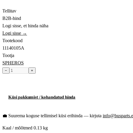
Tellitav
B2B-hind
Logi sisse, et hinda näha
Logi sisse →
Tootekood
11140105A
Tootja
SPHEROS
−
+
Toode hetkel laost otsas
Küsi pakkumist / kohandatud hinda
💼
Suurema koguse tellimisel küsi erihinda — kirjuta
info@busparts.
Kaal / mõõtmed
0.13 kg