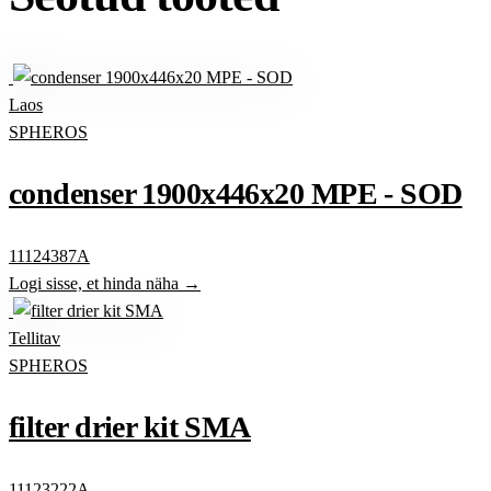
Laos
SPHEROS
condenser 1900x446x20 MPE - SOD
11124387A
Logi sisse, et hinda näha →
Tellitav
SPHEROS
filter drier kit SMA
11123222A