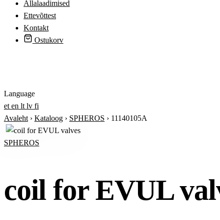
Allalaadimised
Ettevõttest
Kontakt
Ostukorv
Logi sisse
Language
et
en
lt
lv
fi
Avaleht
›
Kataloog
›
SPHEROS
›
11140105A
SPHEROS
coil for EVUL val