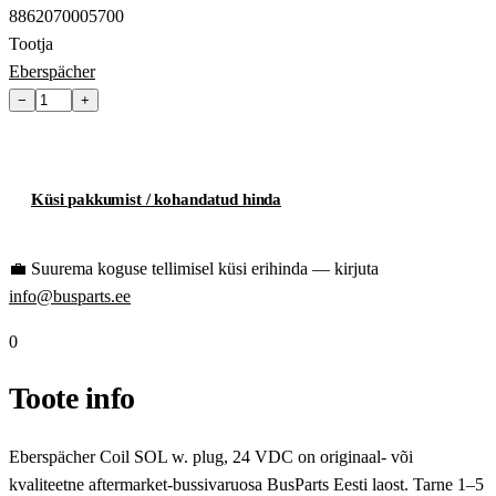
8862070005700
Tootja
Eberspächer
−
+
Lisa ostukorvi
Küsi pakkumist / kohandatud hinda
💼
Suurema koguse tellimisel küsi erihinda — kirjuta
info@busparts.ee
0
Toote info
Eberspächer Coil SOL w. plug, 24 VDC on originaal- või
kvaliteetne aftermarket-bussivaruosa BusParts Eesti laost. Tarne 1–5