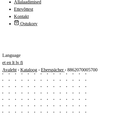
Allalaadimised
Ettevõttest
Kontakt
Ostukorv
Logi sisse
Language
et
en
lt
lv
fi
Avaleht
›
Kataloog
›
Eberspächer
›
8862070005700