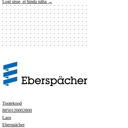
Logi sisse, et hinda näha →
Tootekood
8850120002800
Laos
Eberspächer