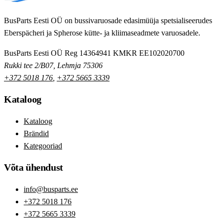
BusParts Eesti OÜ on bussivaruosade edasimüüja spetsialiseerudes
Eberspächeri ja Spherose kütte- ja kliimaseadmete varuosadele.
BusParts Eesti OÜ
Reg 14364941
KMKR EE102020700
Rukki tee 2/B07, Lehmja 75306
+372 5018 176
,
+372 5665 3339
Kataloog
Kataloog
Brändid
Kategooriad
Võta ühendust
info@busparts.ee
+372 5018 176
+372 5665 3339