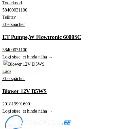
Tootekood
58400031100
Tellitav
Eberspächer
ET Pumpe,W Flowtronic 6000SC
58400031100
Logi sisse, et hinda näha →
Laos
Eberspächer
Blower 12V D5WS
201819991600
Logi sisse, et hinda näha →