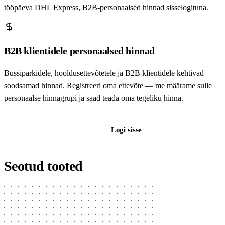
tööpäeva DHL Express, B2B-personaalsed hinnad sisselogituna.
B2B klientidele personaalsed hinnad
Bussiparkidele, hooldusettevõtetele ja B2B klientidele kehtivad
soodsamad hinnad. Registreeri oma ettevõte — me määrame sulle
personaalse hinnagrupi ja saad teada oma tegeliku hinna.
Registreeri B2B-kontot
Logi sisse
Seotud tooted