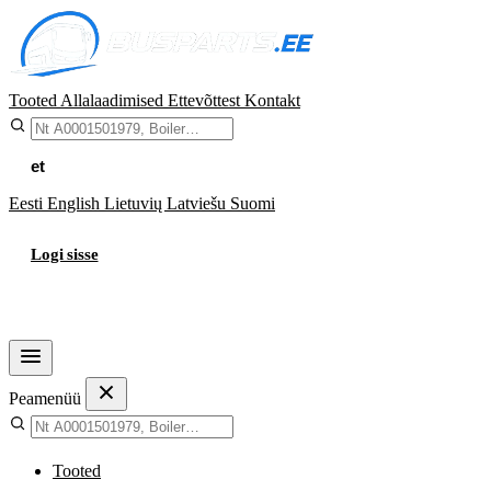
Tooted
Allalaadimised
Ettevõttest
Kontakt
et
Eesti
English
Lietuvių
Latviešu
Suomi
Logi sisse
Ostukorv
Peamenüü
Tooted