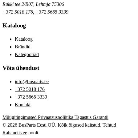
Rukki tee 2/B07, Lehmja 75306
+372 5018 176
,
+372 5665 3339
Kataloog
Kataloog
Brändid
Kategooriad
Võta ühendust
info@busparts.ee
+372 5018 176
+372 5665 3339
Kontakt
Müügitingimused
Privaatsuspoliitika
Tagastus
Garantii
© 2026 BusParts Eesti OÜ. Kõik õigused kaitstud.
Tehtud
Rahanetis.ee
poolt