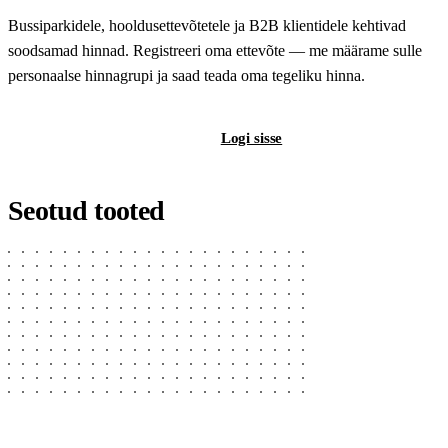
Bussiparkidele, hooldusettevõtetele ja B2B klientidele kehtivad
soodsamad hinnad. Registreeri oma ettevõte — me määrame sulle
personaalse hinnagrupi ja saad teada oma tegeliku hinna.
Registreeri B2B-kontot
Logi sisse
Seotud tooted