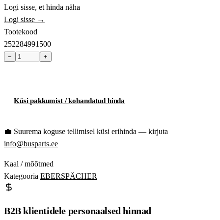
Logi sisse, et hinda näha
Logi sisse →
Tootekood
252284991500
−
+
Toode hetkel laost otsas
Küsi pakkumist / kohandatud hinda
💼
Suurema koguse tellimisel küsi erihinda — kirjuta
info@busparts.ee
Kaal / mõõtmed
Kategooria
EBERSPÄCHER
B2B klientidele personaalsed hinnad