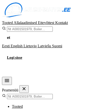
Tooted
Allalaadimised
Ettevõttest
Kontakt
et
Eesti
English
Lietuvių
Latviešu
Suomi
Logi sisse
Ostukorv
Peamenüü
Tooted