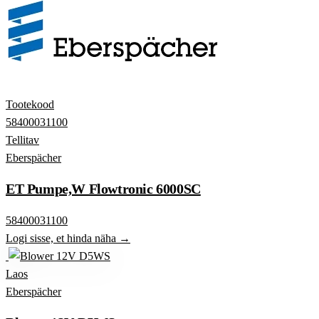
Tootekood
58400031100
Tellitav
Eberspächer
ET Pumpe,W Flowtronic 6000SC
58400031100
Logi sisse, et hinda näha →
Laos
Eberspächer