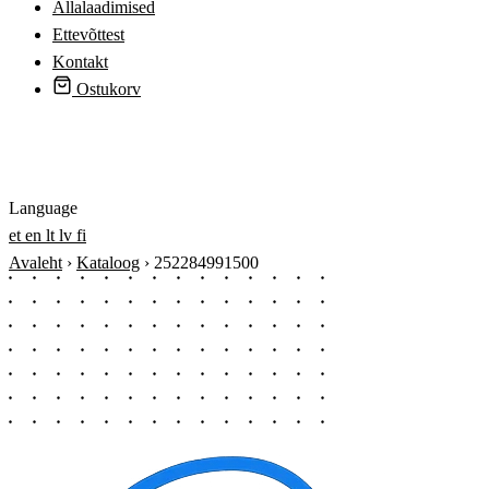
Allalaadimised
Ettevõttest
Kontakt
Ostukorv
Logi sisse
Language
et
en
lt
lv
fi
Avaleht
›
Kataloog
›
252284991500