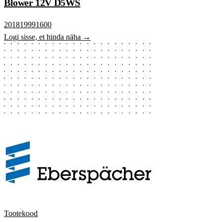
Blower 12V D5WS
201819991600
Logi sisse, et hinda näha →
Tootekood