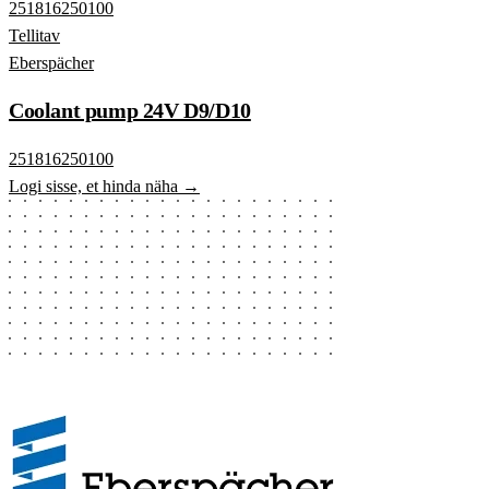
251816250100
Tellitav
Eberspächer
Coolant pump 24V D9/D10
251816250100
Logi sisse, et hinda näha →