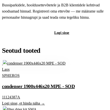
Bussiparkidele, hooldusettevõtetele ja B2B klientidele kehtivad
soodsamad hinnad. Registreeri oma ettevõte — me määrame sulle
personaalse hinnagrupi ja saad teada oma tegeliku hinna.
Registreeri B2B-kontot
Logi sisse
Seotud tooted
Laos
SPHEROS
condenser 1900x446x20 MPE - SOD
11124387A
Logi sisse, et hinda näha →