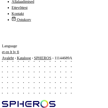
Allalaadimised
Ettevõttest
Kontakt
Ostukorv
Logi sisse
Language
et
en
lt
lv
fi
Avaleht
›
Kataloog
›
SPHEROS
›
11144689A