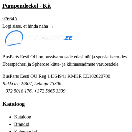
Pumpendeckel - Kit
97664A
Logi sisse, et hinda näha →
BusParts Eesti OÜ on bussivaruosade edasimüüja spetsialiseerudes
Eberspächeri ja Spherose kütte- ja kliimaseadmete varuosadele.
BusParts Eesti OÜ
Reg 14364941
KMKR EE102020700
Rukki tee 2/B07, Lehmja 75306
+372 5018 176
,
+372 5665 3339
Kataloog
Kataloog
Brändid
Kategooriad