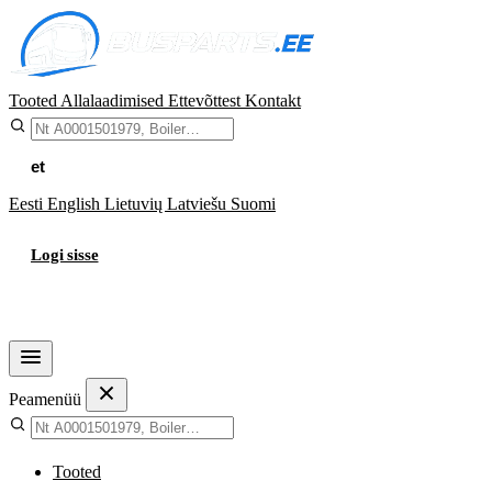
Tooted
Allalaadimised
Ettevõttest
Kontakt
et
Eesti
English
Lietuvių
Latviešu
Suomi
Logi sisse
Ostukorv
Peamenüü
Tooted