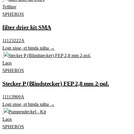
Tellitav
SPHEROS
filter drier kit SMA
11123222A
Logi sisse, et hinda näha →
Laos
SPHEROS
Stecker P (Blindstecker) FEP 2,8 mm 2-pol.
11113969A
Logi sisse, et hinda näha →
Laos
SPHEROS