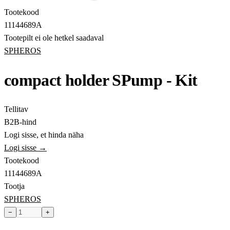
Tootekood
11144689A
Tootepilt ei ole hetkel saadaval
SPHEROS
compact holder SPump - Kit
Tellitav
B2B-hind
Logi sisse, et hinda näha
Logi sisse →
Tootekood
11144689A
Tootja
SPHEROS
−
+
Toode hetkel laost otsas