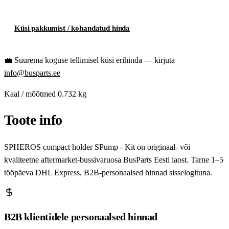
Küsi pakkumist / kohandatud hinda
💼
Suurema koguse tellimisel küsi erihinda — kirjuta
info@busparts.ee
Kaal / mõõtmed
0.732 kg
Toote info
SPHEROS compact holder SPump - Kit on originaal- või
kvaliteetne aftermarket-bussivaruosa BusParts Eesti laost. Tarne 1–5
tööpäeva DHL Express, B2B-personaalsed hinnad sisselogituna.
B2B klientidele personaalsed hinnad