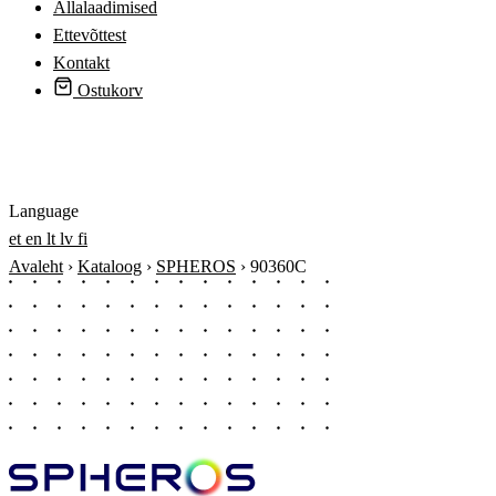
Allalaadimised
Ettevõttest
Kontakt
Ostukorv
Logi sisse
Language
et
en
lt
lv
fi
Avaleht
›
Kataloog
›
SPHEROS
›
90360C