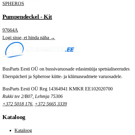
SPHEROS
Pumpendeckel - Kit
97664A
Logi sisse, et hinda näha →
BusParts Eesti OÜ on bussivaruosade edasimüüja spetsialiseerudes
Eberspächeri ja Spherose kütte- ja kliimaseadmete varuosadele.
BusParts Eesti OÜ
Reg 14364941
KMKR EE102020700
Rukki tee 2/B07, Lehmja 75306
+372 5018 176
,
+372 5665 3339
Kataloog
Kataloog