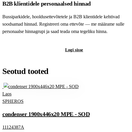
B2B klientidele personaalsed hinnad
Bussiparkidele, hooldusettevõtetele ja B2B klientidele kehtivad
soodsamad hinnad. Registreeri oma ettevõte — me määrame sulle
personaalse hinnagrupi ja saad teada oma tegeliku hinna.
Registreeri B2B-kontot
Logi sisse
Seotud tooted
Laos
SPHEROS
condenser 1900x446x20 MPE - SOD
11124387A