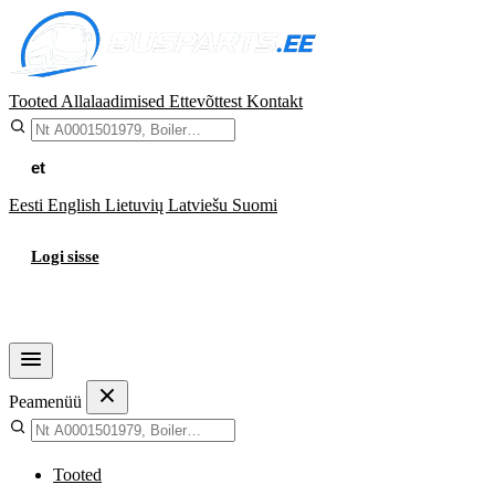
Tooted
Allalaadimised
Ettevõttest
Kontakt
et
Eesti
English
Lietuvių
Latviešu
Suomi
Logi sisse
Ostukorv
Peamenüü
Tooted