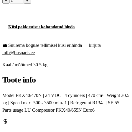
−
+
Toode hetkel laost otsas
Küsi pakkumist / kohandatud hinda
💼
Suurema koguse tellimisel küsi erihinda — kirjuta
info@busparts.ee
Kaal / mõõtmed
30.5 kg
Toote info
Model FKX40/470N | 24 VDC | 4 cylinders | 470 cm³ | Weight 30.5
kg | Speed max. 500 - 3500 min- 1 | Refrigerant R134a | SE 55 |
Parts usage LU Compressor FKX40/655N Euro6