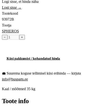
Logi sisse, et hinda näha
Logi sisse →
Tootekood
93972B
Tootja
SPHEROS
−
+
Toode hetkel laost otsas
Küsi pakkumist / kohandatud hinda
💼
Suurema koguse tellimisel küsi erihinda — kirjuta
info@busparts.ee
Kaal / mõõtmed
35 kg
Toote info