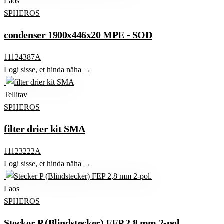
Laos
SPHEROS
condenser 1900x446x20 MPE - SOD
11124387A
Logi sisse, et hinda näha →
Tellitav
SPHEROS
filter drier kit SMA
11123222A
Logi sisse, et hinda näha →
Laos
SPHEROS
Stecker P (Blindstecker) FEP 2,8 mm 2-pol.