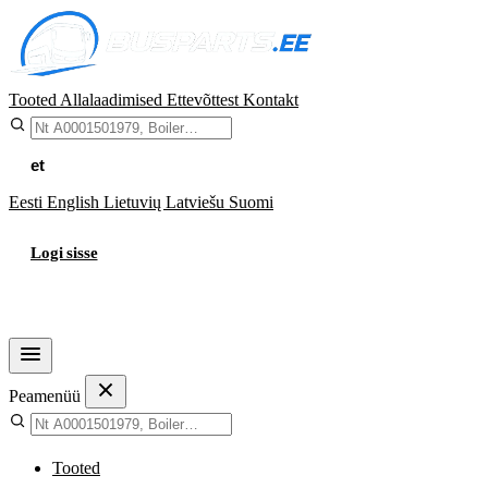
Tooted
Allalaadimised
Ettevõttest
Kontakt
et
Eesti
English
Lietuvių
Latviešu
Suomi
Logi sisse
Ostukorv
Peamenüü
Tooted