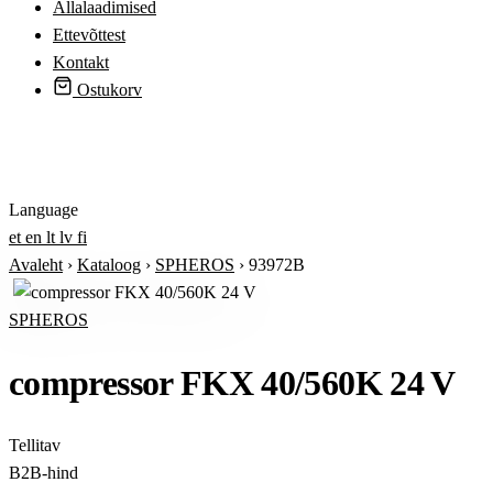
Allalaadimised
Ettevõttest
Kontakt
Ostukorv
Logi sisse
Language
et
en
lt
lv
fi
Avaleht
›
Kataloog
›
SPHEROS
›
93972B
SPHEROS
compressor FKX 40/560K 24 V
Tellitav
B2B-hind