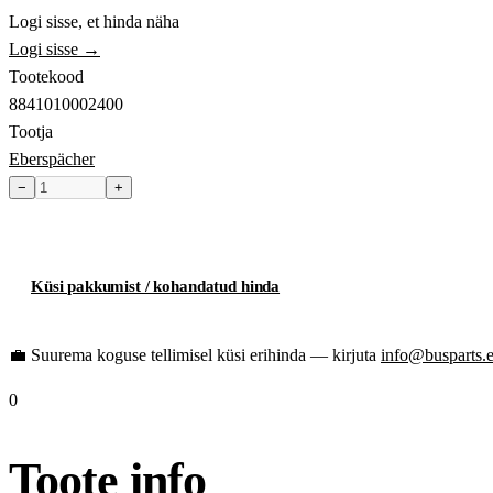
Logi sisse, et hinda näha
Logi sisse →
Tootekood
8841010002400
Tootja
Eberspächer
−
+
Toode hetkel laost otsas
Küsi pakkumist / kohandatud hinda
💼
Suurema koguse tellimisel küsi erihinda — kirjuta
info@busparts.
0
Toote info