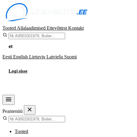
Tooted
Allalaadimised
Ettevõttest
Kontakt
et
Eesti
English
Lietuvių
Latviešu
Suomi
Logi sisse
Ostukorv
Peamenüü
Tooted