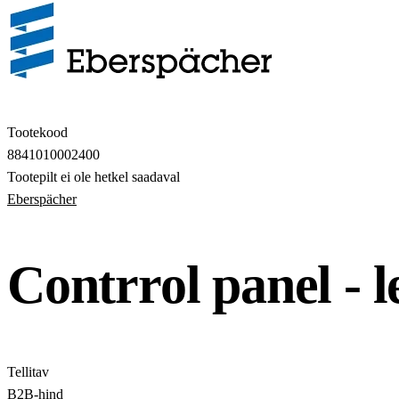
Tootekood
8841010002400
Tootepilt ei ole hetkel saadaval
Eberspächer
Contrrol panel - l
Tellitav
B2B-hind