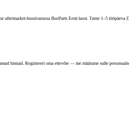
teetne aftermarket-bussivaruosa BusParts Eesti laost. Tarne 1–5 tööpäev
samad hinnad. Registreeri oma ettevõte — me määrame sulle personaalse