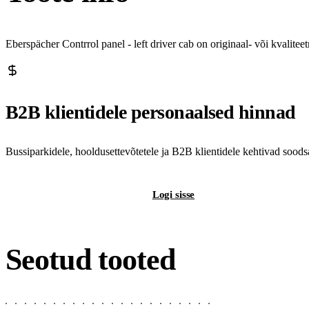
Eberspächer Contrrol panel - left driver cab on originaal- või kvali
B2B klientidele personaalsed hinnad
Bussiparkidele, hooldusettevõtetele ja B2B klientidele kehtivad sood
Registreeri B2B-kontot
Logi sisse
Seotud tooted