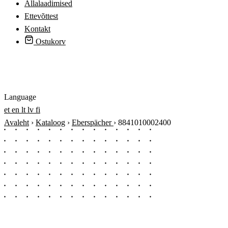
Allalaadimised
Ettevõttest
Kontakt
Ostukorv
Logi sisse
Language
et
en
lt
lv
fi
Avaleht
›
Kataloog
›
Eberspächer
›
8841010002400