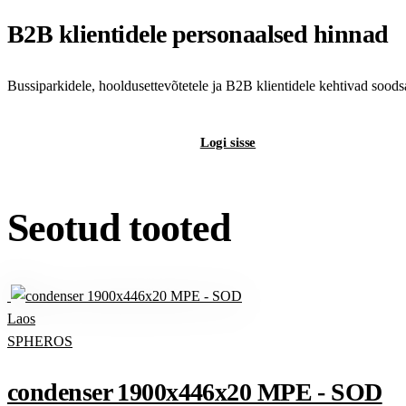
B2B klientidele personaalsed hinnad
Bussiparkidele, hooldusettevõtetele ja B2B klientidele kehtivad sood
Registreeri B2B-kontot
Logi sisse
Seotud tooted
Laos
SPHEROS
condenser 1900x446x20 MPE - SOD