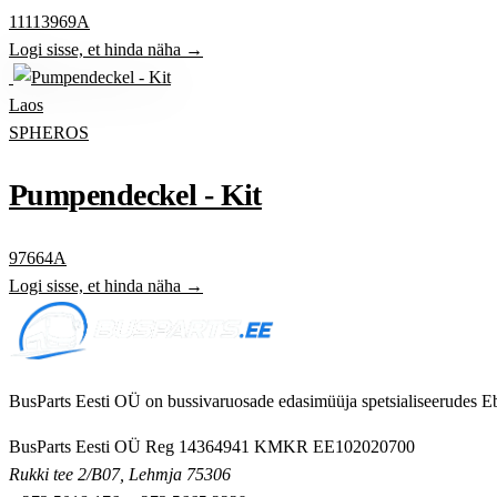
11113969A
Logi sisse, et hinda näha →
Laos
SPHEROS
Pumpendeckel - Kit
97664A
Logi sisse, et hinda näha →
BusParts Eesti OÜ on bussivaruosade edasimüüja spetsialiseerudes Eb
BusParts Eesti OÜ
Reg 14364941
KMKR EE102020700
Rukki tee 2/B07, Lehmja 75306