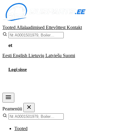
Tooted
Allalaadimised
Ettevõttest
Kontakt
et
Eesti
English
Lietuvių
Latviešu
Suomi
Logi sisse
Ostukorv
Peamenüü
Tooted