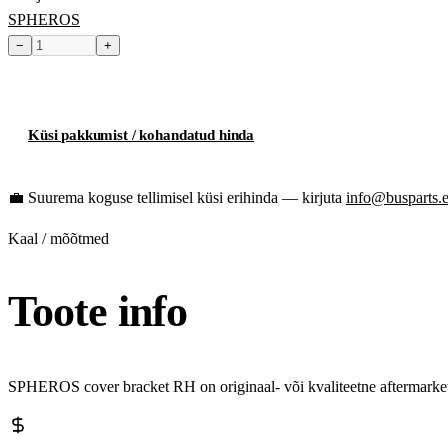
SPHEROS
−
+
Toode hetkel laost otsas
Küsi pakkumist / kohandatud hinda
💼
Suurema koguse tellimisel küsi erihinda — kirjuta
info@busparts.
Kaal / mõõtmed
Toote info
SPHEROS cover bracket RH on originaal- või kvaliteetne aftermarket