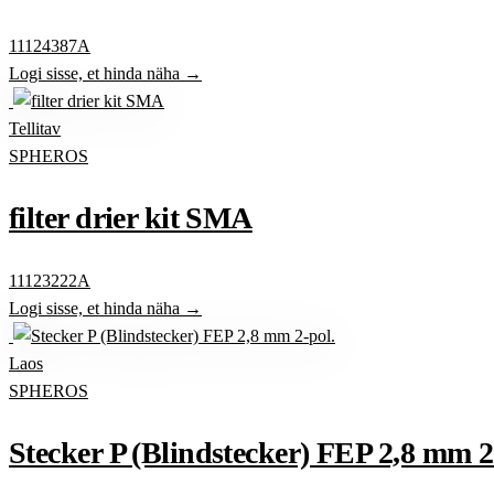
11124387A
Logi sisse, et hinda näha →
Tellitav
SPHEROS
filter drier kit SMA
11123222A
Logi sisse, et hinda näha →
Laos
SPHEROS
Stecker P (Blindstecker) FEP 2,8 mm 2