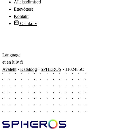
Allalaadimised
Ettevõttest
Kontakt
Ostukorv
Logi sisse
Language
et
en
lt
lv
fi
Avaleht
›
Kataloog
›
SPHEROS
›
1102485C