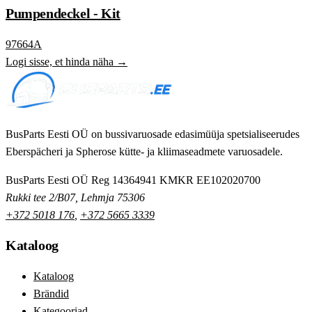
Pumpendeckel - Kit
97664A
Logi sisse, et hinda näha →
BusParts Eesti OÜ on bussivaruosade edasimüüja spetsialiseerudes
Eberspächeri ja Spherose kütte- ja kliimaseadmete varuosadele.
BusParts Eesti OÜ
Reg 14364941
KMKR EE102020700
Rukki tee 2/B07, Lehmja 75306
+372 5018 176
,
+372 5665 3339
Kataloog
Kataloog
Brändid
Kategooriad