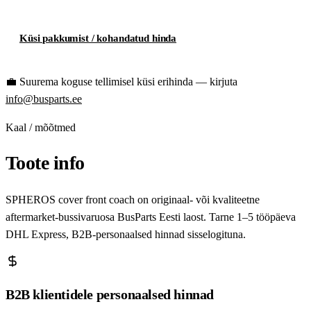
Küsi pakkumist / kohandatud hinda
💼
Suurema koguse tellimisel küsi erihinda — kirjuta
info@busparts.ee
Kaal / mõõtmed
Toote info
SPHEROS cover front coach on originaal- või kvaliteetne
aftermarket-bussivaruosa BusParts Eesti laost. Tarne 1–5 tööpäeva
DHL Express, B2B-personaalsed hinnad sisselogituna.
B2B klientidele personaalsed hinnad