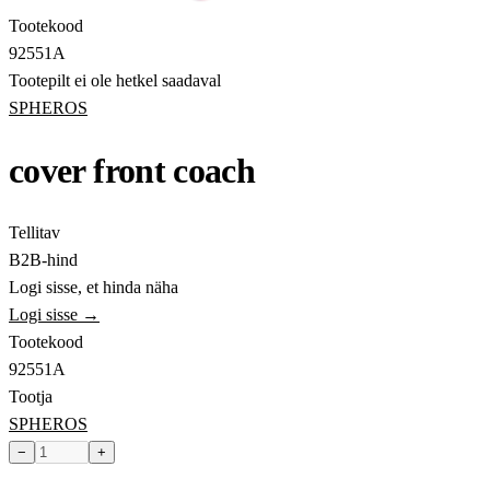
Tootekood
92551A
Tootepilt ei ole hetkel saadaval
SPHEROS
cover front coach
Tellitav
B2B-hind
Logi sisse, et hinda näha
Logi sisse →
Tootekood
92551A
Tootja
SPHEROS
−
+
Toode hetkel laost otsas