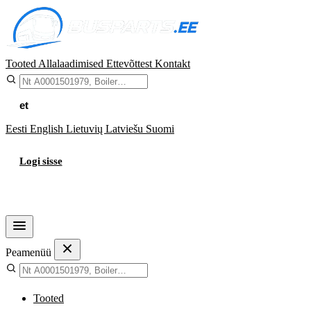
Tooted
Allalaadimised
Ettevõttest
Kontakt
et
Eesti
English
Lietuvių
Latviešu
Suomi
Logi sisse
Ostukorv
Peamenüü
Tooted