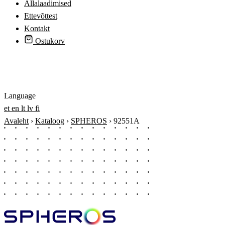
Allalaadimised
Ettevõttest
Kontakt
Ostukorv
Logi sisse
Language
et
en
lt
lv
fi
Avaleht
›
Kataloog
›
SPHEROS
›
92551A