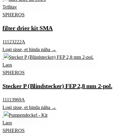
Tellitav
SPHEROS
filter drier kit SMA
11123222A
Logi sisse, et hinda näha →
Laos
SPHEROS
Stecker P (Blindstecker) FEP 2,8 mm 2-pol.
11113969A
Logi sisse, et hinda näha →
Laos
SPHEROS