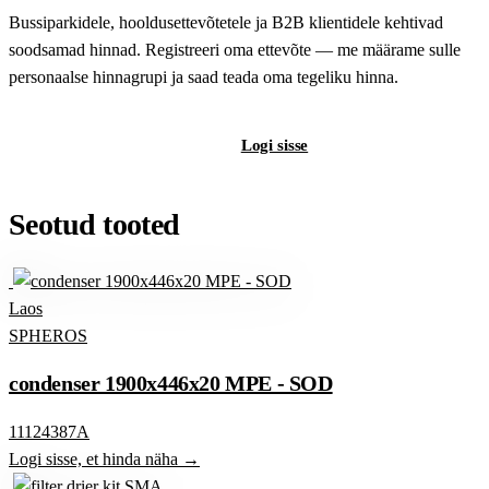
Bussiparkidele, hooldusettevõtetele ja B2B klientidele kehtivad
soodsamad hinnad. Registreeri oma ettevõte — me määrame sulle
personaalse hinnagrupi ja saad teada oma tegeliku hinna.
Registreeri B2B-kontot
Logi sisse
Seotud tooted
Laos
SPHEROS
condenser 1900x446x20 MPE - SOD
11124387A
Logi sisse, et hinda näha →