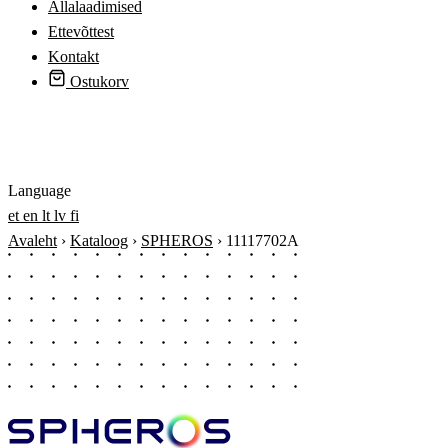
Allalaadimised
Ettevõttest
Kontakt
Ostukorv
Logi sisse
Language
et
en
lt
lv
fi
Avaleht
›
Kataloog
›
SPHEROS
›
11117702A