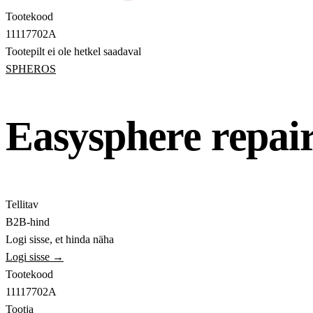
Tootekood
11117702A
Tootepilt ei ole hetkel saadaval
SPHEROS
Easysphere repair
Tellitav
B2B-hind
Logi sisse, et hinda näha
Logi sisse →
Tootekood
11117702A
Tootja