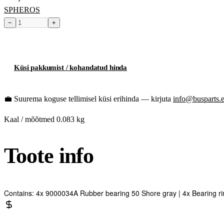
SPHEROS
−
+
Toode hetkel laost otsas
Küsi pakkumist / kohandatud hinda
💼
Suurema koguse tellimisel küsi erihinda — kirjuta
info@busparts.
Kaal / mõõtmed
0.083 kg
Toote info
Contains: 4x 9000034A Rubber bearing 50 Shore gray | 4x Bearing rin