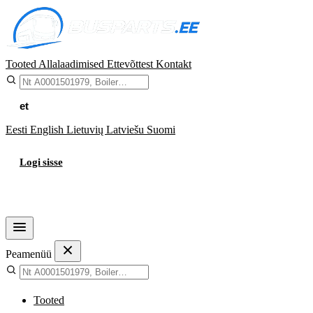
Tooted
Allalaadimised
Ettevõttest
Kontakt
et
Eesti
English
Lietuvių
Latviešu
Suomi
Logi sisse
Ostukorv
Peamenüü
Tooted