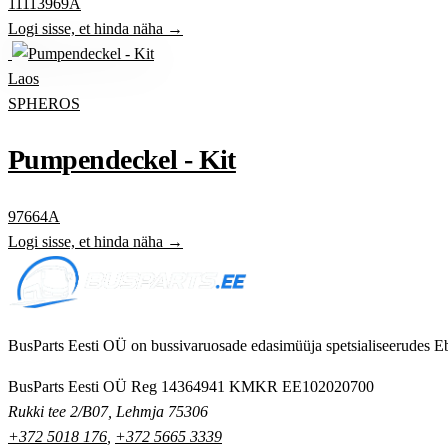
11113969A
Logi sisse, et hinda näha →
Laos
SPHEROS
Pumpendeckel - Kit
97664A
Logi sisse, et hinda näha →
BusParts Eesti OÜ on bussivaruosade edasimüüja spetsialiseerudes Eb
BusParts Eesti OÜ
Reg 14364941
KMKR EE102020700
Rukki tee 2/B07, Lehmja 75306
+372 5018 176
,
+372 5665 3339