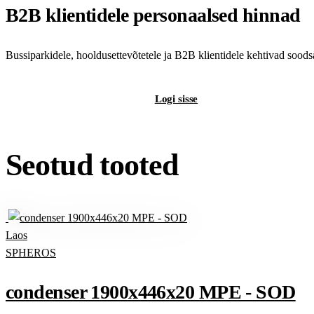
B2B klientidele personaalsed hinnad
Bussiparkidele, hooldusettevõtetele ja B2B klientidele kehtivad sood
Registreeri B2B-kontot
Logi sisse
Seotud tooted
Laos
SPHEROS
condenser 1900x446x20 MPE - SOD