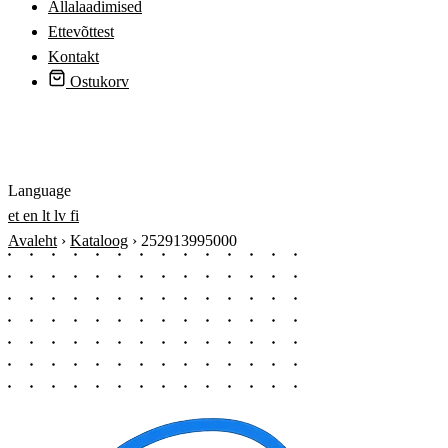
Allalaadimised
Ettevõttest
Kontakt
Ostukorv
Logi sisse
Language
et
en
lt
lv
fi
Avaleht
›
Kataloog
›
252913995000