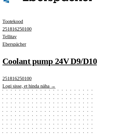
Tootekood
251816250100
Tellitav
Eberspächer
Coolant pump 24V D9/D10
251816250100
Logi sisse, et hinda näha →