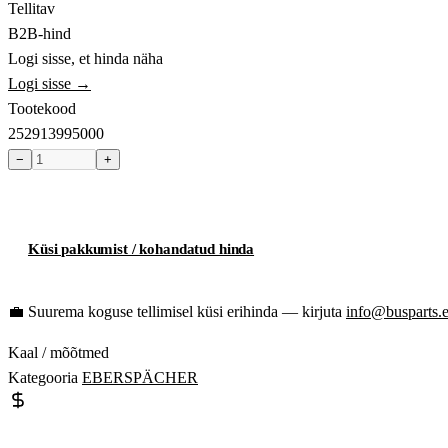
Tellitav
B2B-hind
Logi sisse, et hinda näha
Logi sisse →
Tootekood
252913995000
−
+
Toode hetkel laost otsas
Küsi pakkumist / kohandatud hinda
💼
Suurema koguse tellimisel küsi erihinda — kirjuta
info@busparts.
Kaal / mõõtmed
Kategooria
EBERSPÄCHER