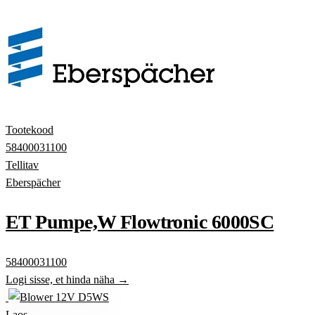
Tootekood
58400031100
Tellitav
Eberspächer
ET Pumpe,W Flowtronic 6000SC
58400031100
Logi sisse, et hinda näha →
Laos