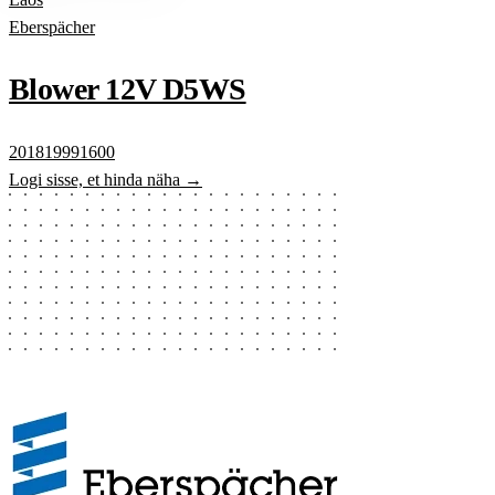
Eberspächer
Blower 12V D5WS
201819991600
Logi sisse, et hinda näha →