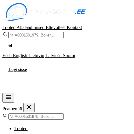
Tooted
Allalaadimised
Ettevõttest
Kontakt
et
Eesti
English
Lietuvių
Latviešu
Suomi
Logi sisse
Ostukorv
Peamenüü
Tooted