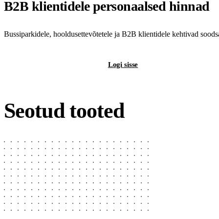
B2B klientidele personaalsed hinnad
Bussiparkidele, hooldusettevõtetele ja B2B klientidele kehtivad sood
Registreeri B2B-kontot
Logi sisse
Seotud tooted