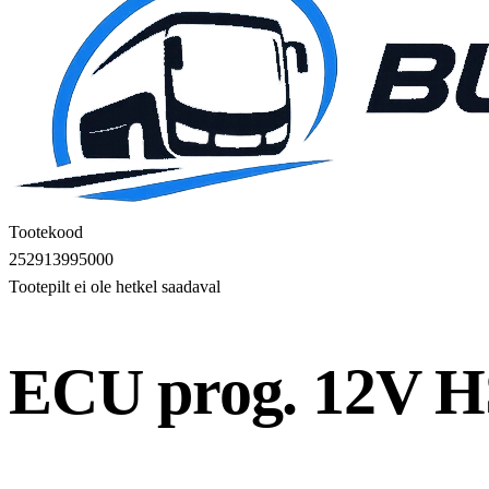
Tootekood
252913995000
Tootepilt ei ole hetkel saadaval
ECU prog. 12V 