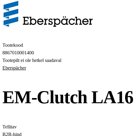
Tootekood
8867010001400
Tootepilt ei ole hetkel saadaval
Eberspächer
EM-Clutch LA16
Tellitav
B2B-hind