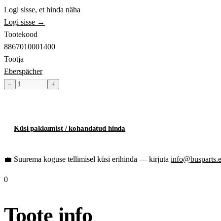
Logi sisse, et hinda näha
Logi sisse →
Tootekood
8867010001400
Tootja
Eberspächer
−
+
Toode hetkel laost otsas
Küsi pakkumist / kohandatud hinda
💼
Suurema koguse tellimisel küsi erihinda — kirjuta
info@busparts.
0
Toote info