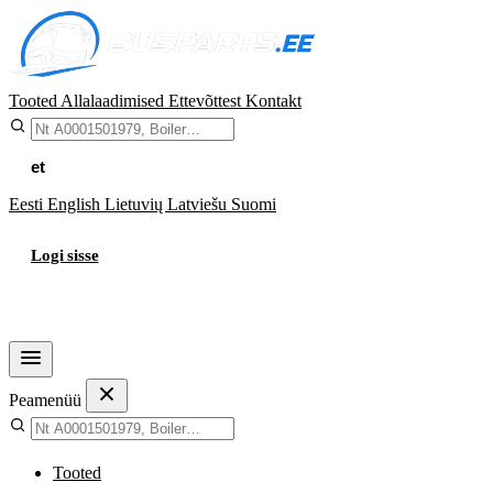
Tooted
Allalaadimised
Ettevõttest
Kontakt
et
Eesti
English
Lietuvių
Latviešu
Suomi
Logi sisse
Ostukorv
Peamenüü
Tooted