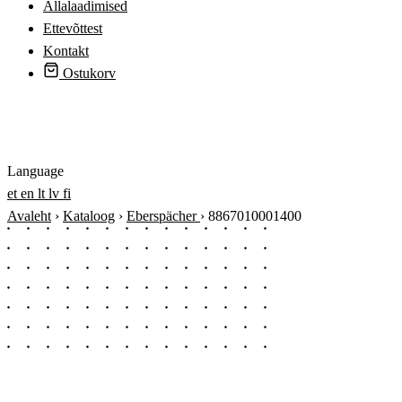
Allalaadimised
Ettevõttest
Kontakt
Ostukorv
Logi sisse
Language
et
en
lt
lv
fi
Avaleht
›
Kataloog
›
Eberspächer
›
8867010001400