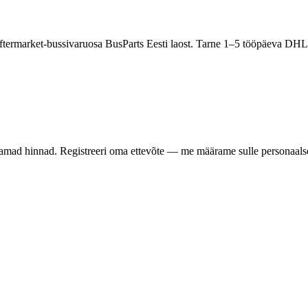
termarket-bussivaruosa BusParts Eesti laost. Tarne 1–5 tööpäeva DHL
samad hinnad. Registreeri oma ettevõte — me määrame sulle personaalse