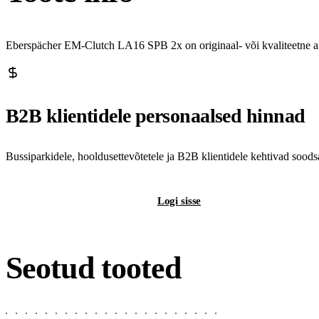
Eberspächer EM-Clutch LA16 SPB 2x on originaal- või kvaliteetne af
B2B klientidele personaalsed hinnad
Bussiparkidele, hooldusettevõtetele ja B2B klientidele kehtivad sood
Registreeri B2B-kontot
Logi sisse
Seotud tooted