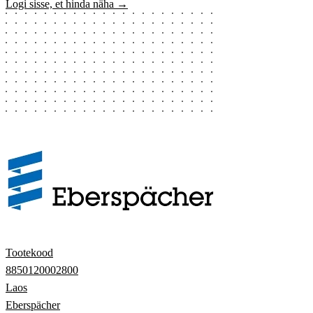
Logi sisse, et hinda näha →
Tootekood
8850120002800
Laos
Eberspächer