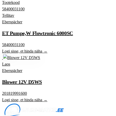
Tootekood
58400031100
Tellitav
Eberspächer
ET Pumpe,W Flowtronic 6000SC
58400031100
Logi sisse, et hinda näha →
Laos
Eberspächer
Blower 12V D5WS
201819991600
Logi sisse, et hinda näha →