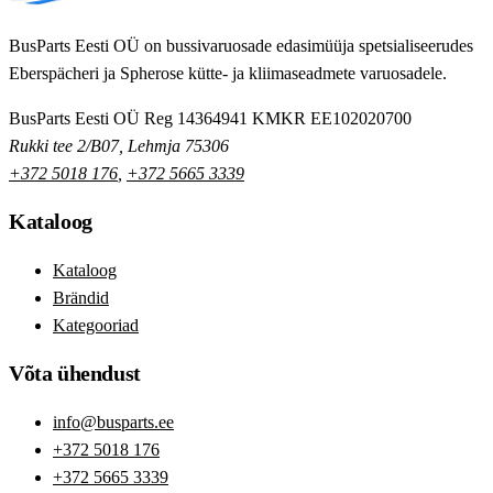
BusParts Eesti OÜ on bussivaruosade edasimüüja spetsialiseerudes
Eberspächeri ja Spherose kütte- ja kliimaseadmete varuosadele.
BusParts Eesti OÜ
Reg 14364941
KMKR EE102020700
Rukki tee 2/B07, Lehmja 75306
+372 5018 176
,
+372 5665 3339
Kataloog
Kataloog
Brändid
Kategooriad
Võta ühendust
info@busparts.ee
+372 5018 176
+372 5665 3339