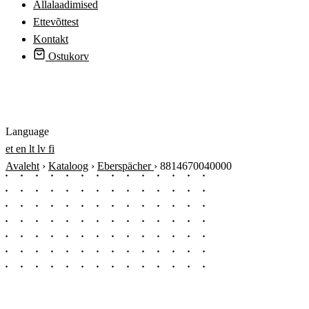
Allalaadimised
Ettevõttest
Kontakt
Ostukorv
Logi sisse
Language
et
en
lt
lv
fi
Avaleht
›
Kataloog
›
Eberspächer
›
8814670040000