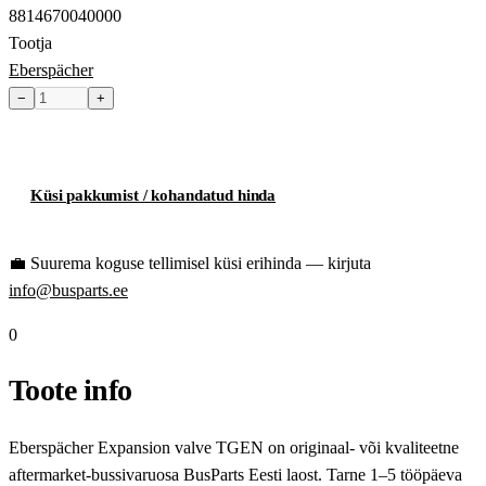
8814670040000
Tootja
Eberspächer
−
+
Toode hetkel laost otsas
Küsi pakkumist / kohandatud hinda
💼
Suurema koguse tellimisel küsi erihinda — kirjuta
info@busparts.ee
0
Toote info
Eberspächer Expansion valve TGEN on originaal- või kvaliteetne
aftermarket-bussivaruosa BusParts Eesti laost. Tarne 1–5 tööpäeva