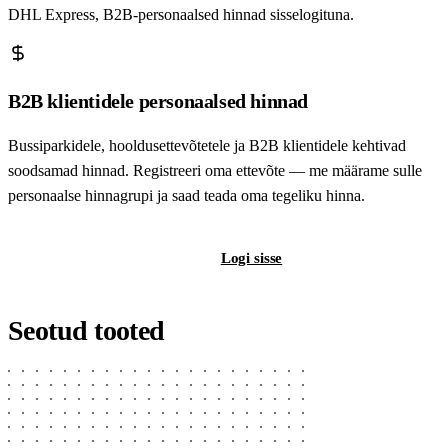
DHL Express, B2B-personaalsed hinnad sisselogituna.
B2B klientidele personaalsed hinnad
Bussiparkidele, hooldusettevõtetele ja B2B klientidele kehtivad
soodsamad hinnad. Registreeri oma ettevõte — me määrame sulle
personaalse hinnagrupi ja saad teada oma tegeliku hinna.
Registreeri B2B-kontot
Logi sisse
Seotud tooted