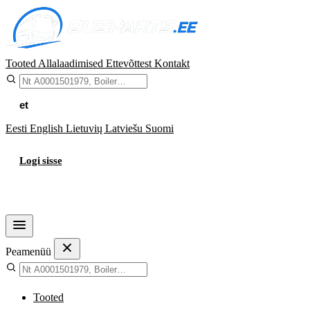
Tooted
Allalaadimised
Ettevõttest
Kontakt
et
Eesti
English
Lietuvių
Latviešu
Suomi
Logi sisse
Ostukorv
Peamenüü
Tooted