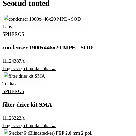
Seotud tooted
Laos
SPHEROS
condenser 1900x446x20 MPE - SOD
11124387A
Logi sisse, et hinda näha →
Tellitav
SPHEROS
filter drier kit SMA
11123222A
Logi sisse, et hinda näha →