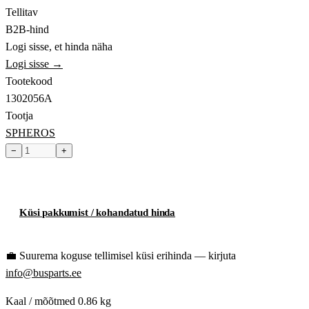
Tellitav
B2B-hind
Logi sisse, et hinda näha
Logi sisse →
Tootekood
1302056A
Tootja
SPHEROS
−
+
Toode hetkel laost otsas
Küsi pakkumist / kohandatud hinda
💼
Suurema koguse tellimisel küsi erihinda — kirjuta
info@busparts.ee
Kaal / mõõtmed
0.86 kg