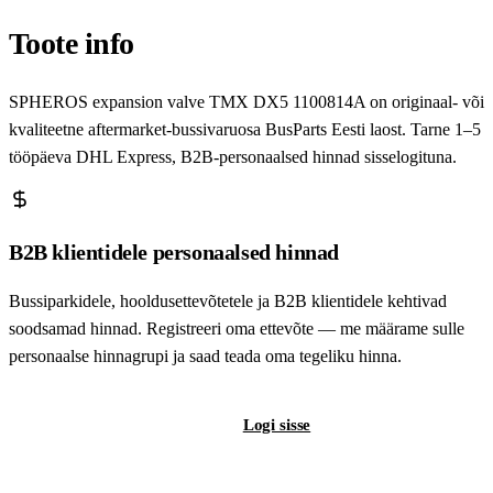
Toote info
SPHEROS expansion valve TMX DX5 1100814A on originaal- või
kvaliteetne aftermarket-bussivaruosa BusParts Eesti laost. Tarne 1–5
tööpäeva DHL Express, B2B-personaalsed hinnad sisselogituna.
B2B klientidele personaalsed hinnad
Bussiparkidele, hooldusettevõtetele ja B2B klientidele kehtivad
soodsamad hinnad. Registreeri oma ettevõte — me määrame sulle
personaalse hinnagrupi ja saad teada oma tegeliku hinna.
Registreeri B2B-kontot
Logi sisse