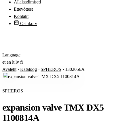
Allalaadimised
Ettevõttest
Kontakt
Ostukorv
Logi sisse
Language
et
en
lt
lv
fi
Avaleht
›
Kataloog
›
SPHEROS
›
1302056A
SPHEROS
expansion valve TMX DX5
1100814A