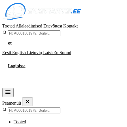
Tooted
Allalaadimised
Ettevõttest
Kontakt
et
Eesti
English
Lietuvių
Latviešu
Suomi
Logi sisse
Ostukorv
Peamenüü
Tooted