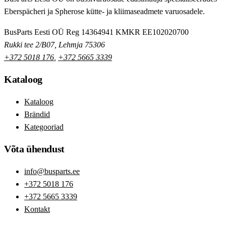
Eberspächeri ja Spherose kütte- ja kliimaseadmete varuosadele.
BusParts Eesti OÜ
Reg 14364941
KMKR EE102020700
Rukki tee 2/B07, Lehmja 75306
+372 5018 176
,
+372 5665 3339
Kataloog
Kataloog
Brändid
Kategooriad
Võta ühendust
info@busparts.ee
+372 5018 176
+372 5665 3339
Kontakt