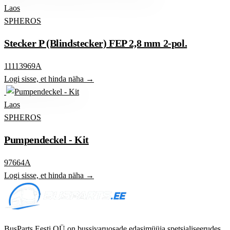
Laos
SPHEROS
Stecker P (Blindstecker) FEP 2,8 mm 2-pol.
11113969A
Logi sisse, et hinda näha →
Laos
SPHEROS
Pumpendeckel - Kit
97664A
Logi sisse, et hinda näha →
BusParts Eesti OÜ on bussivaruosade edasimüüja spetsialiseerudes