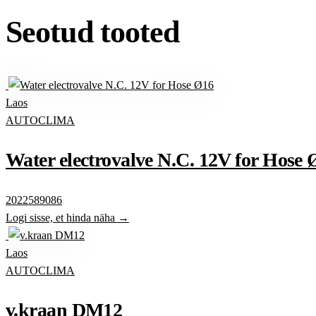
Seotud tooted
Laos
AUTOCLIMA
Water electrovalve N.C. 12V for Hose 
2022589086
Logi sisse, et hinda näha →
Laos
AUTOCLIMA
v.kraan DM12