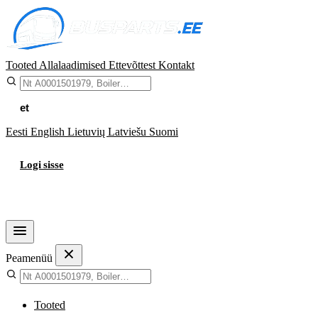
Tooted
Allalaadimised
Ettevõttest
Kontakt
et
Eesti
English
Lietuvių
Latviešu
Suomi
Logi sisse
Ostukorv
Peamenüü
Tooted