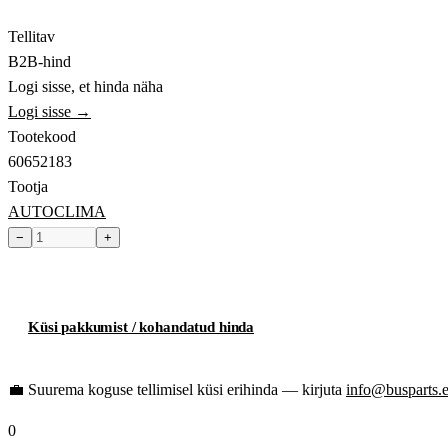
Tellitav
B2B-hind
Logi sisse, et hinda näha
Logi sisse →
Tootekood
60652183
Tootja
AUTOCLIMA
−
+
Toode hetkel laost otsas
Küsi pakkumist / kohandatud hinda
💼
Suurema koguse tellimisel küsi erihinda — kirjuta
info@busparts.
0