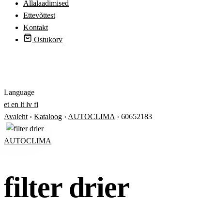
Allalaadimised
Ettevõttest
Kontakt
Ostukorv
Logi sisse
Language
et
en
lt
lv
fi
Avaleht
›
Kataloog
›
AUTOCLIMA
›
60652183
AUTOCLIMA
filter drier