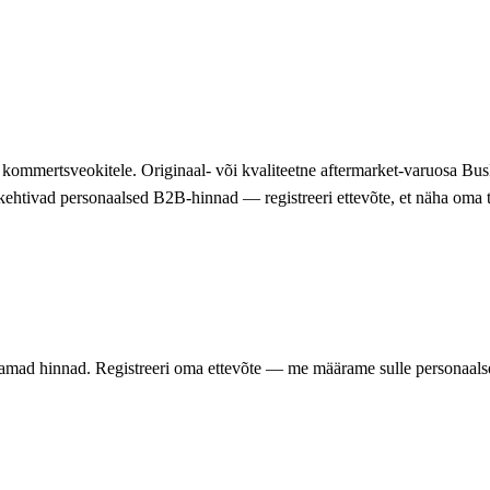
a kommertsveokitele. Originaal- või kvaliteetne aftermarket-varuosa Bu
e kehtivad personaalsed B2B-hinnad — registreeri ettevõte, et näha oma 
samad hinnad. Registreeri oma ettevõte — me määrame sulle personaalse