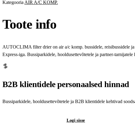
Kategooria
AIR A/C KOMP.
Toote info
AUTOCLIMA filter drier on air a/c komp. bussidele, reisibussidele j
Express-iga. Bussiparkidele, hooldusettevõtetele ja partner-tarnijatel
B2B klientidele personaalsed hinnad
Bussiparkidele, hooldusettevõtetele ja B2B klientidele kehtivad sood
Registreeri B2B-kontot
Logi sisse