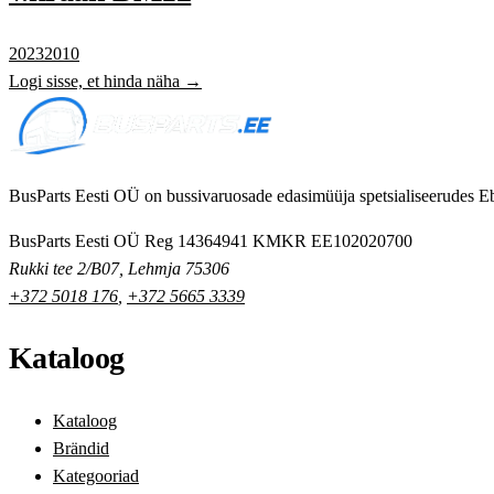
20232010
Logi sisse, et hinda näha →
BusParts Eesti OÜ on bussivaruosade edasimüüja spetsialiseerudes Eb
BusParts Eesti OÜ
Reg 14364941
KMKR EE102020700
Rukki tee 2/B07, Lehmja 75306
+372 5018 176
,
+372 5665 3339
Kataloog
Kataloog
Brändid
Kategooriad