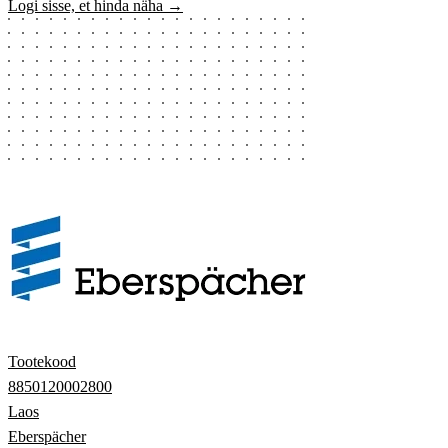
Logi sisse, et hinda näha →
Tootekood
8850120002800
Laos
Eberspächer