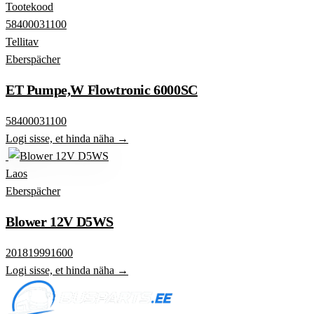
Tootekood
58400031100
Tellitav
Eberspächer
ET Pumpe,W Flowtronic 6000SC
58400031100
Logi sisse, et hinda näha →
Laos
Eberspächer
Blower 12V D5WS
201819991600
Logi sisse, et hinda näha →