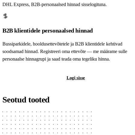
DHL Express, B2B-personaalsed hinnad sisselogituna.
B2B klientidele personaalsed hinnad
Bussiparkidele, hooldusettevõtetele ja B2B klientidele kehtivad
soodsamad hinnad. Registreeri oma ettevõte — me määrame sulle
personaalse hinnagrupi ja saad teada oma tegeliku hinna.
Registreeri B2B-kontot
Logi sisse
Seotud tooted