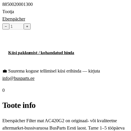
8850020001300
Tootja
Eberspächer
−
+
Toode hetkel laost otsas
Küsi pakkumist / kohandatud hinda
💼
Suurema koguse tellimisel küsi erihinda — kirjuta
info@busparts.ee
0
Toote info
Eberspächer Filter mat AC420G2 on originaal- või kvaliteetne
aftermarket-bussivaruosa BusParts Eesti laost. Tarne 1–5 tööpäeva