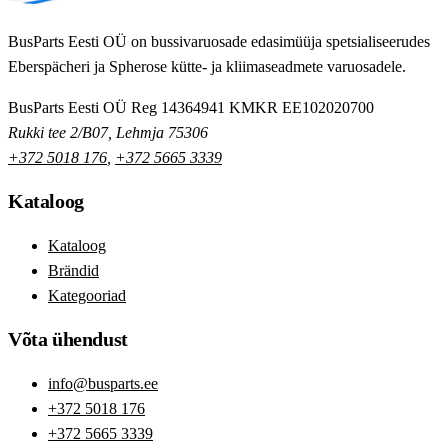
BusParts Eesti OÜ on bussivaruosade edasimüüja spetsialiseerudes
Eberspächeri ja Spherose kütte- ja kliimaseadmete varuosadele.
BusParts Eesti OÜ
Reg 14364941
KMKR EE102020700
Rukki tee 2/B07, Lehmja 75306
+372 5018 176
,
+372 5665 3339
Kataloog
Kataloog
Brändid
Kategooriad
Võta ühendust
info@busparts.ee
+372 5018 176
+372 5665 3339