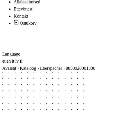
Allalaadimised
Ettevõttest
Kontakt
Ostukorv
Logi sisse
Language
et
en
lt
lv
fi
Avaleht
›
Kataloog
›
Eberspächer
›
8850020001300