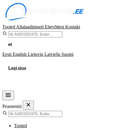
Tooted
Allalaadimised
Ettevõttest
Kontakt
et
Eesti
English
Lietuvių
Latviešu
Suomi
Logi sisse
Ostukorv
Peamenüü
Tooted