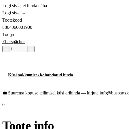
Logi sisse, et hinda näha
Logi sisse →
Tootekood
8864060001900
Tootja
Eberspächer
−
+
Toode hetkel laost otsas
Küsi pakkumist / kohandatud hinda
💼
Suurema koguse tellimisel küsi erihinda — kirjuta
info@busparts.
0
Toote info