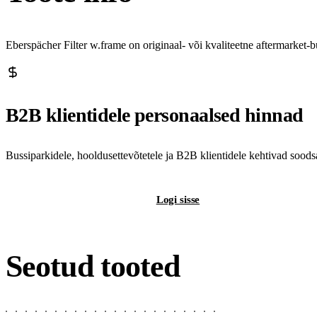
Eberspächer Filter w.frame on originaal- või kvaliteetne aftermarket
B2B klientidele personaalsed hinnad
Bussiparkidele, hooldusettevõtetele ja B2B klientidele kehtivad sood
Registreeri B2B-kontot
Logi sisse
Seotud tooted