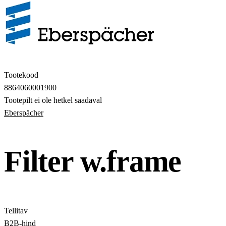
Tootekood
8864060001900
Tootepilt ei ole hetkel saadaval
Eberspächer
Filter w.frame
Tellitav
B2B-hind