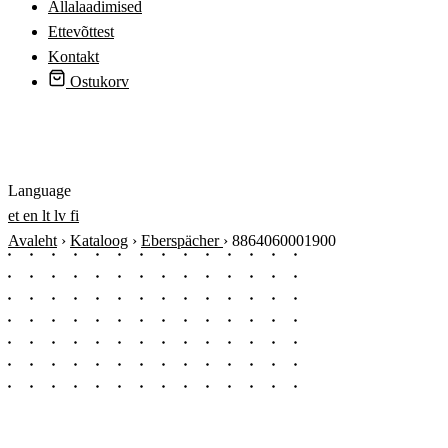
Allalaadimised
Ettevõttest
Kontakt
Ostukorv
Logi sisse
Language
et
en
lt
lv
fi
Avaleht
›
Kataloog
›
Eberspächer
›
8864060001900