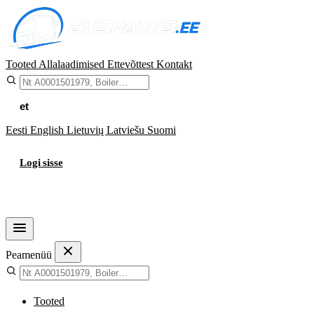
Tooted
Allalaadimised
Ettevõttest
Kontakt
et
Eesti
English
Lietuvių
Latviešu
Suomi
Logi sisse
Ostukorv
Peamenüü
Tooted