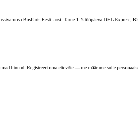
-bussivaruosa BusParts Eesti laost. Tarne 1–5 tööpäeva DHL Express, B
samad hinnad. Registreeri oma ettevõte — me määrame sulle personaalse