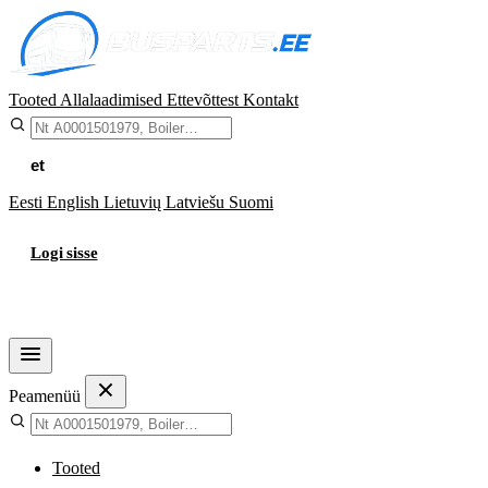
Tooted
Allalaadimised
Ettevõttest
Kontakt
et
Eesti
English
Lietuvių
Latviešu
Suomi
Logi sisse
Ostukorv
Peamenüü
Tooted