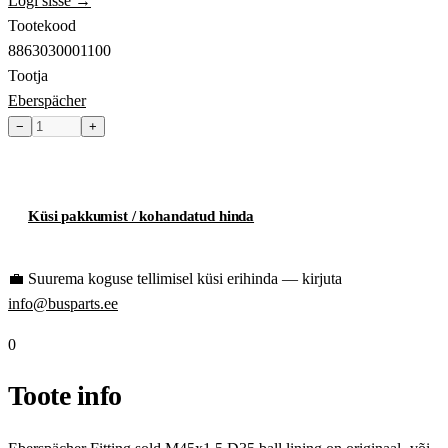
Logi sisse →
Tootekood
8863030001100
Tootja
Eberspächer
−
+
Toode hetkel laost otsas
Küsi pakkumist / kohandatud hinda
💼
Suurema koguse tellimisel küsi erihinda — kirjuta
info@busparts.ee
0
Toote info