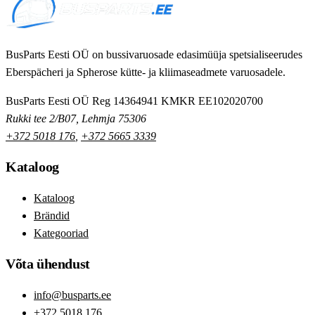
BusParts Eesti OÜ on bussivaruosade edasimüüja spetsialiseerudes
Eberspächeri ja Spherose kütte- ja kliimaseadmete varuosadele.
BusParts Eesti OÜ
Reg 14364941
KMKR EE102020700
Rukki tee 2/B07, Lehmja 75306
+372 5018 176
,
+372 5665 3339
Kataloog
Kataloog
Brändid
Kategooriad
Võta ühendust
info@busparts.ee
+372 5018 176