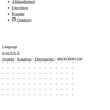
Allalaadimised
Ettevõttest
Kontakt
Ostukorv
Logi sisse
Language
et
en
lt
lv
fi
Avaleht
›
Kataloog
›
Eberspächer
›
8863030001100