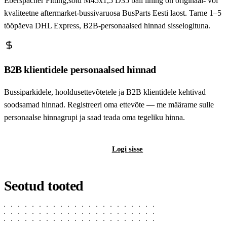
Eberspächer Fitting,sold M45x1,5 D35 ball lining on originaal- või
kvaliteetne aftermarket-bussivaruosa BusParts Eesti laost. Tarne 1–5
tööpäeva DHL Express, B2B-personaalsed hinnad sisselogituna.
B2B klientidele personaalsed hinnad
Bussiparkidele, hooldusettevõtetele ja B2B klientidele kehtivad
soodsamad hinnad. Registreeri oma ettevõte — me määrame sulle
personaalse hinnagrupi ja saad teada oma tegeliku hinna.
Registreeri B2B-kontot
Logi sisse
Seotud tooted