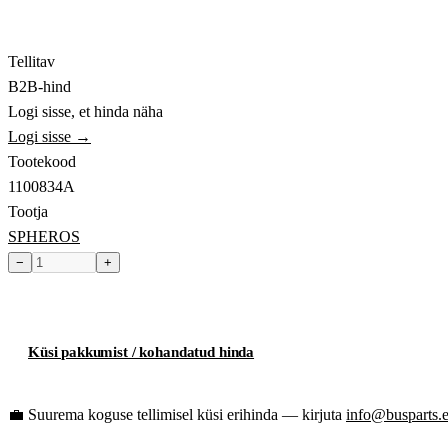
Tellitav
B2B-hind
Logi sisse, et hinda näha
Logi sisse →
Tootekood
1100834A
Tootja
SPHEROS
−
+
Toode hetkel laost otsas
Küsi pakkumist / kohandatud hinda
💼
Suurema koguse tellimisel küsi erihinda — kirjuta
info@busparts.