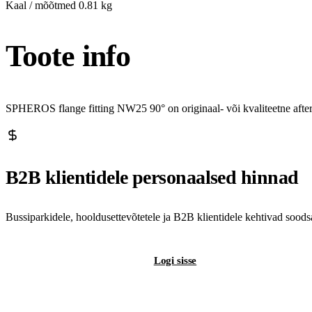
Kaal / mõõtmed
0.81 kg
Toote info
SPHEROS flange fitting NW25 90° on originaal- või kvaliteetne afte
B2B klientidele personaalsed hinnad
Bussiparkidele, hooldusettevõtetele ja B2B klientidele kehtivad sood
Registreeri B2B-kontot
Logi sisse