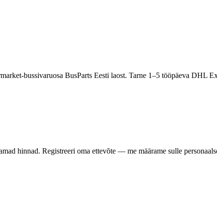
rmarket-bussivaruosa BusParts Eesti laost. Tarne 1–5 tööpäeva DHL Ex
samad hinnad. Registreeri oma ettevõte — me määrame sulle personaalse