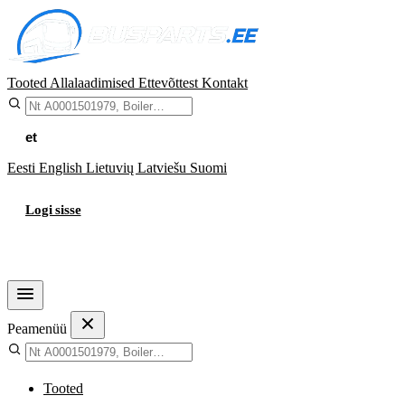
Tooted
Allalaadimised
Ettevõttest
Kontakt
et
Eesti
English
Lietuvių
Latviešu
Suomi
Logi sisse
Ostukorv
Peamenüü
Tooted