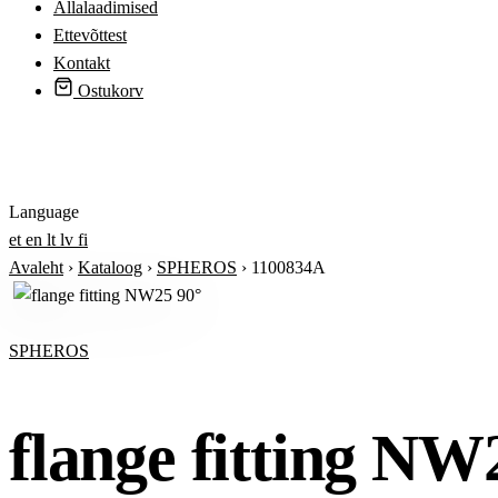
Allalaadimised
Ettevõttest
Kontakt
Ostukorv
Logi sisse
Language
et
en
lt
lv
fi
Avaleht
›
Kataloog
›
SPHEROS
›
1100834A
SPHEROS
flange fitting NW