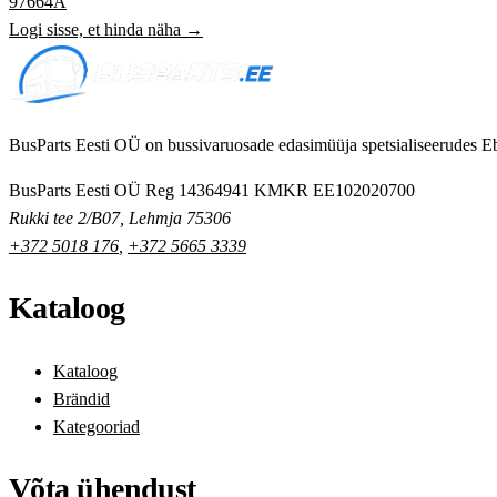
97664A
Logi sisse, et hinda näha →
BusParts Eesti OÜ on bussivaruosade edasimüüja spetsialiseerudes Eb
BusParts Eesti OÜ
Reg 14364941
KMKR EE102020700
Rukki tee 2/B07, Lehmja 75306
+372 5018 176
,
+372 5665 3339
Kataloog
Kataloog
Brändid
Kategooriad
Võta ühendust