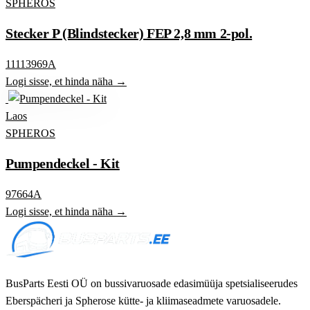
SPHEROS
Stecker P (Blindstecker) FEP 2,8 mm 2-pol.
11113969A
Logi sisse, et hinda näha →
Laos
SPHEROS
Pumpendeckel - Kit
97664A
Logi sisse, et hinda näha →
BusParts Eesti OÜ on bussivaruosade edasimüüja spetsialiseerudes
Eberspächeri ja Spherose kütte- ja kliimaseadmete varuosadele.