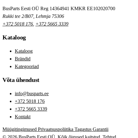
BusParts Eesti OÜ
Reg 14364941
KMKR EE102020700
Rukki tee 2/B07, Lehmja 75306
+372 5018 176
,
+372 5665 3339
Kataloog
Kataloog
Brändid
Kategooriad
Võta ühendust
info@busparts.ee
+372 5018 176
+372 5665 3339
Kontakt
Müügitingimused
Privaatsuspoliitika
Tagastus
Garantii
© 2026 BusParts Eesti OÜ. Kõik õigused kaitstud.
Tehtud