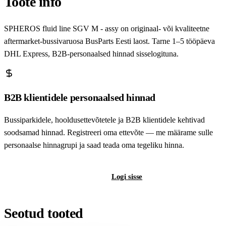
Toote info
SPHEROS fluid line SGV M - assy on originaal- või kvaliteetne
aftermarket-bussivaruosa BusParts Eesti laost. Tarne 1–5 tööpäeva
DHL Express, B2B-personaalsed hinnad sisselogituna.
B2B klientidele personaalsed hinnad
Bussiparkidele, hooldusettevõtetele ja B2B klientidele kehtivad
soodsamad hinnad. Registreeri oma ettevõte — me määrame sulle
personaalse hinnagrupi ja saad teada oma tegeliku hinna.
Registreeri B2B-kontot
Logi sisse
Seotud tooted