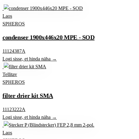
Laos
SPHEROS
condenser 1900x446x20 MPE - SOD
11124387A
Logi sisse, et hinda näha →
Tellitav
SPHEROS
filter drier kit SMA
11123222A
Logi sisse, et hinda näha →
Laos