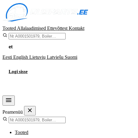
Tooted
Allalaadimised
Ettevõttest
Kontakt
et
Eesti
English
Lietuvių
Latviešu
Suomi
Logi sisse
Ostukorv
Peamenüü
Tooted