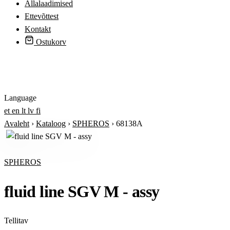
Allalaadimised
Ettevõttest
Kontakt
Ostukorv
Logi sisse
Language
et
en
lt
lv
fi
Avaleht
›
Kataloog
›
SPHEROS
›
68138A
SPHEROS
fluid line SGV M - assy
Tellitav