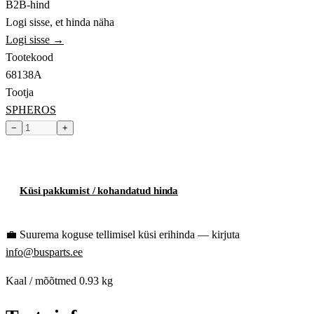
B2B-hind
Logi sisse, et hinda näha
Logi sisse →
Tootekood
68138A
Tootja
SPHEROS
−
+
Toode hetkel laost otsas
Küsi pakkumist / kohandatud hinda
💼
Suurema koguse tellimisel küsi erihinda — kirjuta
info@busparts.ee
Kaal / mõõtmed
0.93 kg