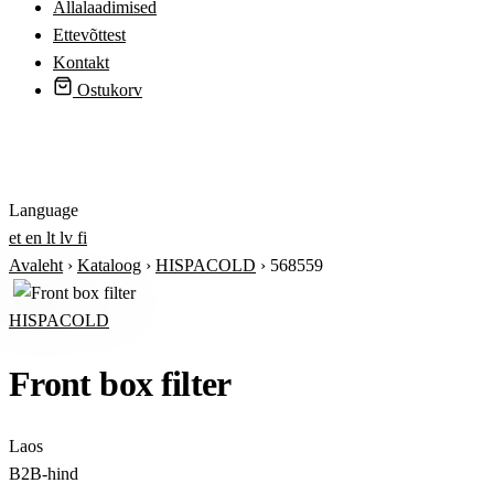
Allalaadimised
Ettevõttest
Kontakt
Ostukorv
Logi sisse
Language
et
en
lt
lv
fi
Avaleht
›
Kataloog
›
HISPACOLD
›
568559
HISPACOLD
Front box filter
Laos
B2B-hind