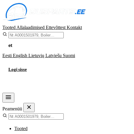
Tooted
Allalaadimised
Ettevõttest
Kontakt
et
Eesti
English
Lietuvių
Latviešu
Suomi
Logi sisse
Ostukorv
Peamenüü
Tooted