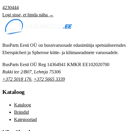
4230444
Logi sisse, et hinda näha →
BusParts Eesti OÜ on bussivaruosade edasimüüja spetsialiseerudes
Eberspächeri ja Spherose kütte- ja kliimaseadmete varuosadele.
BusParts Eesti OÜ
Reg 14364941
KMKR EE102020700
Rukki tee 2/B07, Lehmja 75306
+372 5018 176
,
+372 5665 3339
Kataloog
Kataloog
Brändid
Kategooriad