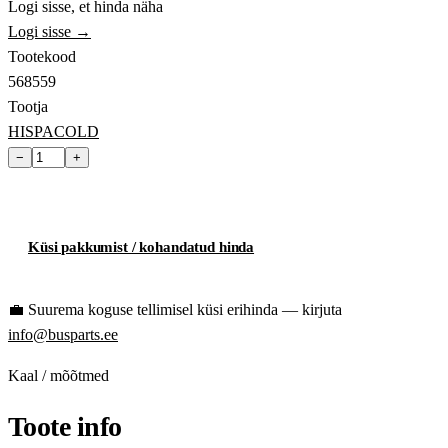
Logi sisse, et hinda näha
Logi sisse →
Tootekood
568559
Tootja
HISPACOLD
−
+
Lisa ostukorvi
Küsi pakkumist / kohandatud hinda
💼
Suurema koguse tellimisel küsi erihinda — kirjuta
info@busparts.ee
Kaal / mõõtmed
Toote info