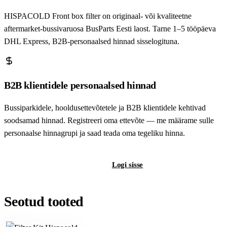
HISPACOLD Front box filter on originaal- või kvaliteetne
aftermarket-bussivaruosa BusParts Eesti laost. Tarne 1–5 tööpäeva
DHL Express, B2B-personaalsed hinnad sisselogituna.
B2B klientidele personaalsed hinnad
Bussiparkidele, hooldusettevõtetele ja B2B klientidele kehtivad
soodsamad hinnad. Registreeri oma ettevõte — me määrame sulle
personaalse hinnagrupi ja saad teada oma tegeliku hinna.
Registreeri B2B-kontot
Logi sisse
Seotud tooted