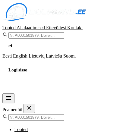
Tooted
Allalaadimised
Ettevõttest
Kontakt
et
Eesti
English
Lietuvių
Latviešu
Suomi
Logi sisse
Ostukorv
Peamenüü
Tooted