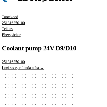
Tootekood
251816250100
Tellitav
Eberspächer
Coolant pump 24V D9/D10
251816250100
Logi sisse, et hinda näha →