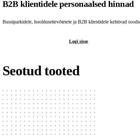
B2B klientidele personaalsed hinnad
Bussiparkidele, hooldusettevõtetele ja B2B klientidele kehtivad sood
Registreeri B2B-kontot
Logi sisse
Seotud tooted