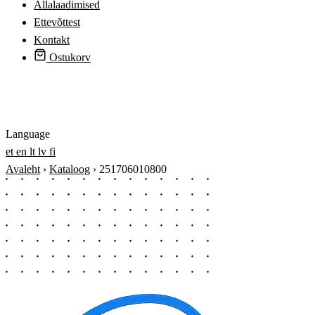
Allalaadimised
Ettevõttest
Kontakt
Ostukorv
Logi sisse
Language
et
en
lt
lv
fi
Avaleht
›
Kataloog
›
251706010800