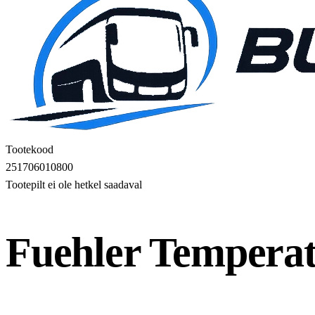
Tootekood
251706010800
Tootepilt ei ole hetkel saadaval
Fuehler Tempera