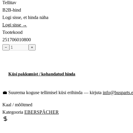
Tellitav
B2B-hind
Logi sisse, et hinda näha
Logi sisse →
Tootekood
251706010800
−
+
Toode hetkel laost otsas
Küsi pakkumist / kohandatud hinda
💼
Suurema koguse tellimisel küsi erihinda — kirjuta
info@busparts.
Kaal / mõõtmed
Kategooria
EBERSPÄCHER