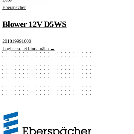
Eberspächer
Blower 12V D5WS
201819991600
Logi sisse, et hinda näha →