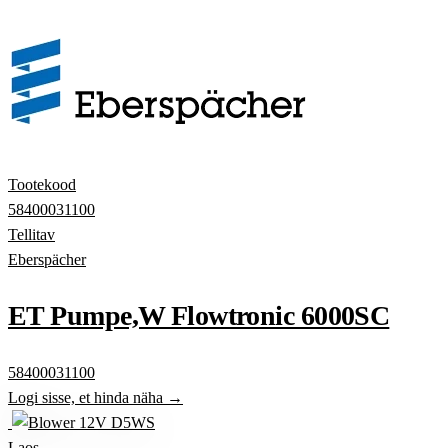
Tootekood
58400031100
Tellitav
Eberspächer
ET Pumpe,W Flowtronic 6000SC
58400031100
Logi sisse, et hinda näha →
Laos