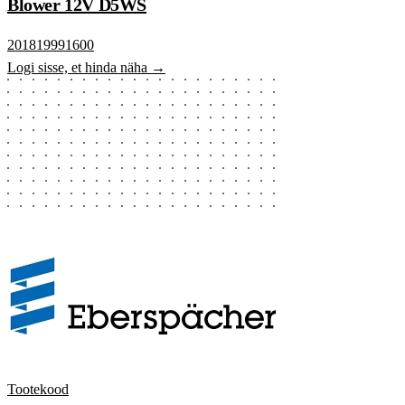
Blower 12V D5WS
201819991600
Logi sisse, et hinda näha →
Tootekood