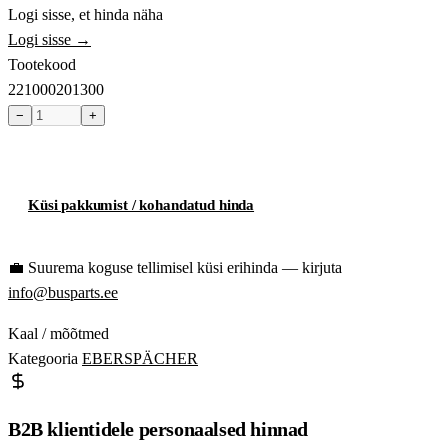
Logi sisse, et hinda näha
Logi sisse →
Tootekood
221000201300
−
+
Toode hetkel laost otsas
Küsi pakkumist / kohandatud hinda
💼
Suurema koguse tellimisel küsi erihinda — kirjuta
info@busparts.ee
Kaal / mõõtmed
Kategooria
EBERSPÄCHER
B2B klientidele personaalsed hinnad