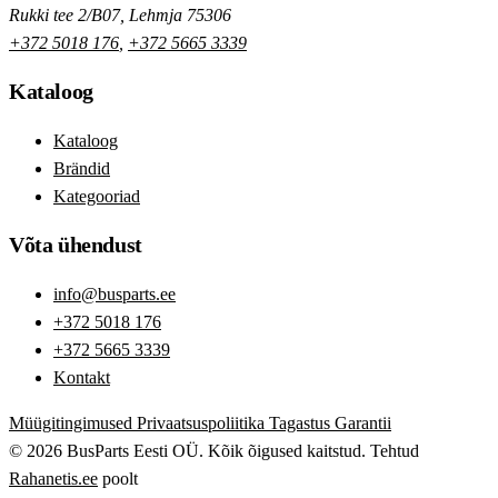
Rukki tee 2/B07, Lehmja 75306
+372 5018 176
,
+372 5665 3339
Kataloog
Kataloog
Brändid
Kategooriad
Võta ühendust
info@busparts.ee
+372 5018 176
+372 5665 3339
Kontakt
Müügitingimused
Privaatsuspoliitika
Tagastus
Garantii
© 2026 BusParts Eesti OÜ. Kõik õigused kaitstud.
Tehtud
Rahanetis.ee
poolt