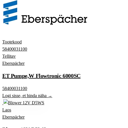
Tootekood
58400031100
Tellitav
Eberspächer
ET Pumpe,W Flowtronic 6000SC
58400031100
Logi sisse, et hinda näha →
Laos
Eberspächer