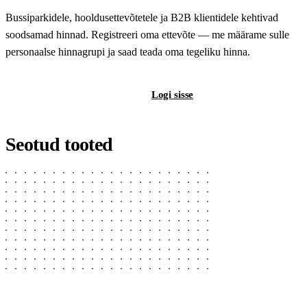
Bussiparkidele, hooldusettevõtetele ja B2B klientidele kehtivad
soodsamad hinnad. Registreeri oma ettevõte — me määrame sulle
personaalse hinnagrupi ja saad teada oma tegeliku hinna.
Registreeri B2B-kontot
Logi sisse
Seotud tooted