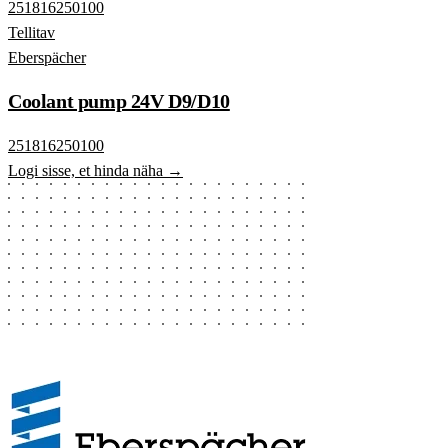
251816250100
Tellitav
Eberspächer
Coolant pump 24V D9/D10
251816250100
Logi sisse, et hinda näha →