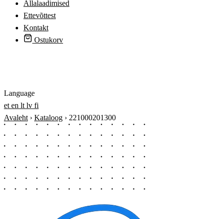
Allalaadimised
Ettevõttest
Kontakt
Ostukorv
Logi sisse
Language
et
en
lt
lv
fi
Avaleht
›
Kataloog
›
221000201300