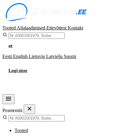
Tooted
Allalaadimised
Ettevõttest
Kontakt
et
Eesti
English
Lietuvių
Latviešu
Suomi
Logi sisse
Ostukorv
Peamenüü
Tooted