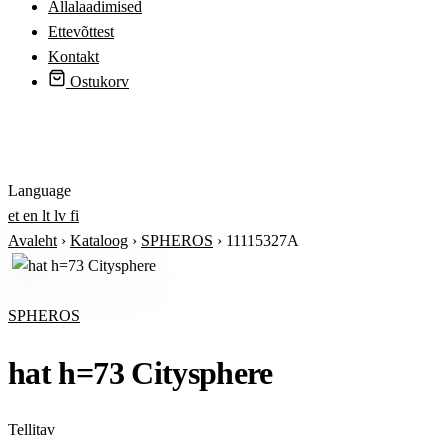
Allalaadimised
Ettevõttest
Kontakt
Ostukorv
Logi sisse
Language
et
en
lt
lv
fi
Avaleht
›
Kataloog
›
SPHEROS
›
11115327A
SPHEROS
hat h=73 Citysphere
Tellitav