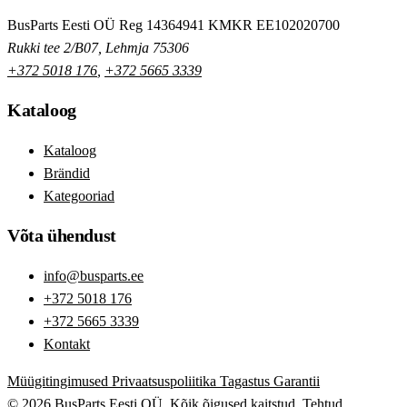
BusParts Eesti OÜ
Reg 14364941
KMKR EE102020700
Rukki tee 2/B07, Lehmja 75306
+372 5018 176
,
+372 5665 3339
Kataloog
Kataloog
Brändid
Kategooriad
Võta ühendust
info@busparts.ee
+372 5018 176
+372 5665 3339
Kontakt
Müügitingimused
Privaatsuspoliitika
Tagastus
Garantii
© 2026 BusParts Eesti OÜ. Kõik õigused kaitstud.
Tehtud