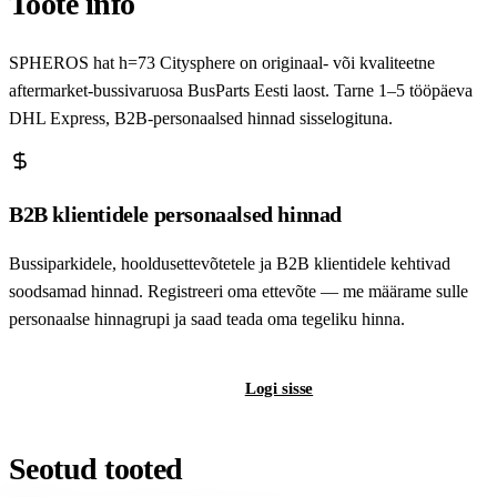
Toote info
SPHEROS hat h=73 Citysphere on originaal- või kvaliteetne
aftermarket-bussivaruosa BusParts Eesti laost. Tarne 1–5 tööpäeva
DHL Express, B2B-personaalsed hinnad sisselogituna.
B2B klientidele personaalsed hinnad
Bussiparkidele, hooldusettevõtetele ja B2B klientidele kehtivad
soodsamad hinnad. Registreeri oma ettevõte — me määrame sulle
personaalse hinnagrupi ja saad teada oma tegeliku hinna.
Registreeri B2B-kontot
Logi sisse
Seotud tooted