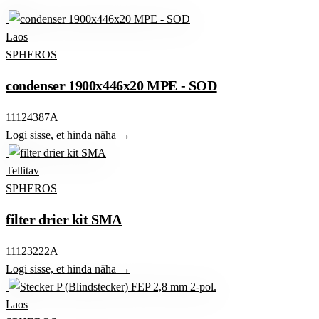
Laos
SPHEROS
condenser 1900x446x20 MPE - SOD
11124387A
Logi sisse, et hinda näha →
Tellitav
SPHEROS
filter drier kit SMA
11123222A
Logi sisse, et hinda näha →
Laos