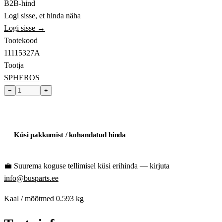
B2B-hind
Logi sisse, et hinda näha
Logi sisse →
Tootekood
11115327A
Tootja
SPHEROS
−
+
Toode hetkel laost otsas
Küsi pakkumist / kohandatud hinda
💼
Suurema koguse tellimisel küsi erihinda — kirjuta
info@busparts.ee
Kaal / mõõtmed
0.593 kg