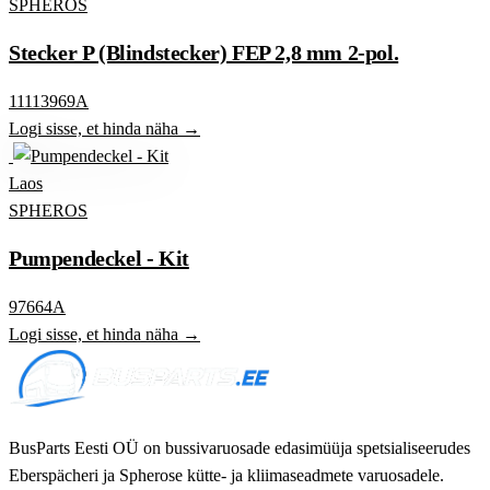
SPHEROS
Stecker P (Blindstecker) FEP 2,8 mm 2-pol.
11113969A
Logi sisse, et hinda näha →
Laos
SPHEROS
Pumpendeckel - Kit
97664A
Logi sisse, et hinda näha →
BusParts Eesti OÜ on bussivaruosade edasimüüja spetsialiseerudes
Eberspächeri ja Spherose kütte- ja kliimaseadmete varuosadele.