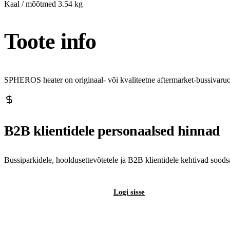
Kaal / mõõtmed
3.54 kg
Toote info
SPHEROS heater on originaal- või kvaliteetne aftermarket-bussivaru
B2B klientidele personaalsed hinnad
Bussiparkidele, hooldusettevõtetele ja B2B klientidele kehtivad sood
Registreeri B2B-kontot
Logi sisse