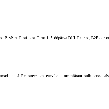
osa BusParts Eesti laost. Tarne 1–5 tööpäeva DHL Express, B2B-person
samad hinnad. Registreeri oma ettevõte — me määrame sulle personaalse