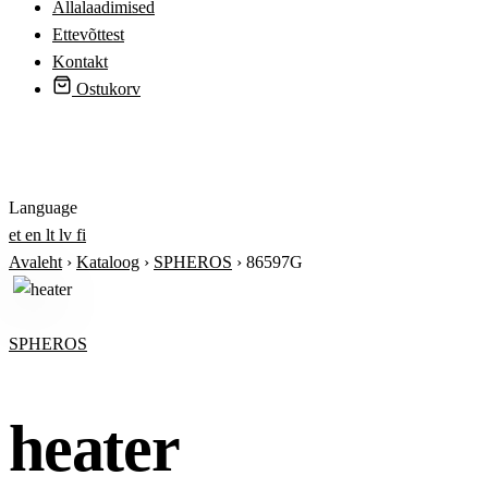
Allalaadimised
Ettevõttest
Kontakt
Ostukorv
Logi sisse
Language
et
en
lt
lv
fi
Avaleht
›
Kataloog
›
SPHEROS
›
86597G
SPHEROS
heater