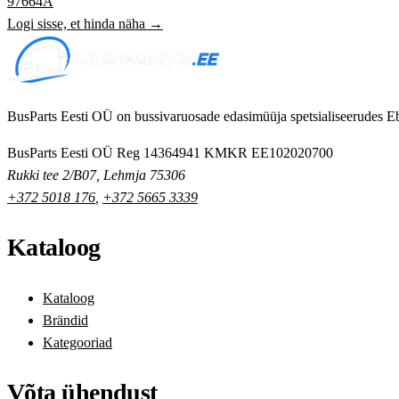
97664A
Logi sisse, et hinda näha →
BusParts Eesti OÜ on bussivaruosade edasimüüja spetsialiseerudes Eb
BusParts Eesti OÜ
Reg 14364941
KMKR EE102020700
Rukki tee 2/B07, Lehmja 75306
+372 5018 176
,
+372 5665 3339
Kataloog
Kataloog
Brändid
Kategooriad
Võta ühendust