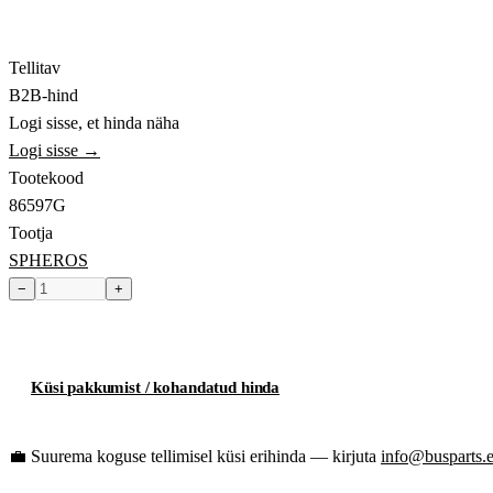
Tellitav
B2B-hind
Logi sisse, et hinda näha
Logi sisse →
Tootekood
86597G
Tootja
SPHEROS
−
+
Toode hetkel laost otsas
Küsi pakkumist / kohandatud hinda
💼
Suurema koguse tellimisel küsi erihinda — kirjuta
info@busparts.