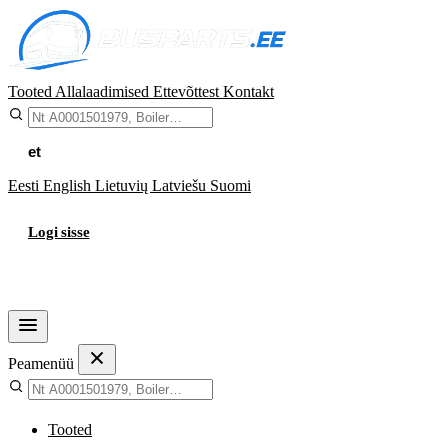
Tooted
Allalaadimised
Ettevõttest
Kontakt
et
Eesti
English
Lietuvių
Latviešu
Suomi
Logi sisse
Ostukorv
Peamenüü
Tooted