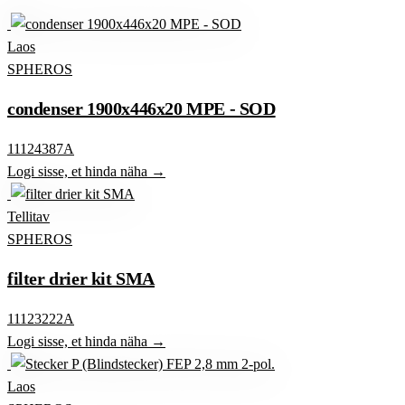
Laos
SPHEROS
condenser 1900x446x20 MPE - SOD
11124387A
Logi sisse, et hinda näha →
Tellitav
SPHEROS
filter drier kit SMA
11123222A
Logi sisse, et hinda näha →
Laos