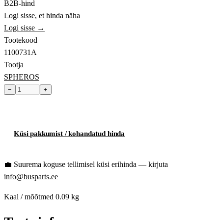
B2B-hind
Logi sisse, et hinda näha
Logi sisse →
Tootekood
1100731A
Tootja
SPHEROS
−
+
Toode hetkel laost otsas
Küsi pakkumist / kohandatud hinda
💼
Suurema koguse tellimisel küsi erihinda — kirjuta
info@busparts.ee
Kaal / mõõtmed
0.09 kg