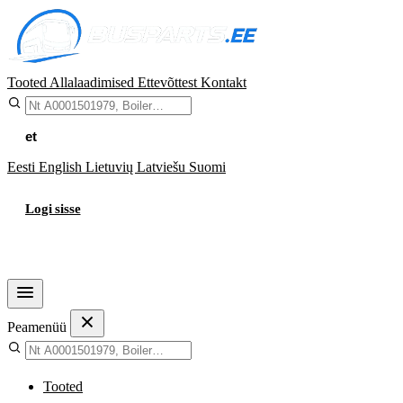
Tooted
Allalaadimised
Ettevõttest
Kontakt
et
Eesti
English
Lietuvių
Latviešu
Suomi
Logi sisse
Ostukorv
Peamenüü
Tooted