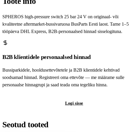
Toote info
SPHEROS high-pressure switch 25 bar 24 V on originaal- või
kvaliteetne aftermarket-bussivaruosa BusParts Eesti laost. Tarne 1–5
tööpäeva DHL Express, B2B-personaalsed hinnad sisselogituna.
B2B klientidele personaalsed hinnad
Bussiparkidele, hooldusettevõtetele ja B2B klientidele kehtivad
soodsamad hinnad. Registreeri oma ettevõte — me määrame sulle
personaalse hinnagrupi ja saad teada oma tegeliku hinna.
Registreeri B2B-kontot
Logi sisse
Seotud tooted