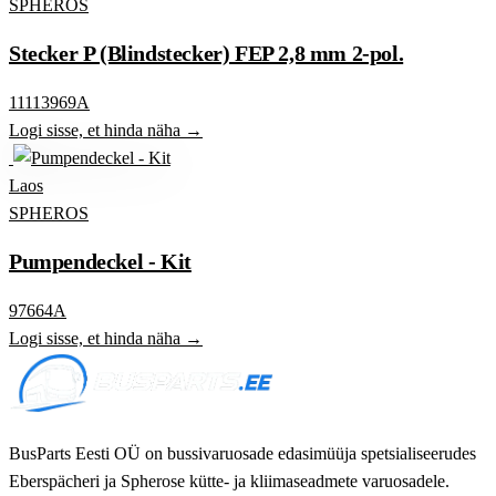
SPHEROS
Stecker P (Blindstecker) FEP 2,8 mm 2-pol.
11113969A
Logi sisse, et hinda näha →
Laos
SPHEROS
Pumpendeckel - Kit
97664A
Logi sisse, et hinda näha →
BusParts Eesti OÜ on bussivaruosade edasimüüja spetsialiseerudes
Eberspächeri ja Spherose kütte- ja kliimaseadmete varuosadele.