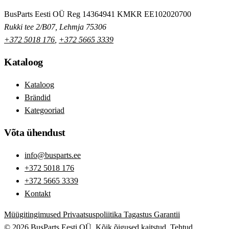
BusParts Eesti OÜ
Reg 14364941
KMKR EE102020700
Rukki tee 2/B07, Lehmja 75306
+372 5018 176
,
+372 5665 3339
Kataloog
Kataloog
Brändid
Kategooriad
Võta ühendust
info@busparts.ee
+372 5018 176
+372 5665 3339
Kontakt
Müügitingimused
Privaatsuspoliitika
Tagastus
Garantii
© 2026 BusParts Eesti OÜ. Kõik õigused kaitstud.
Tehtud