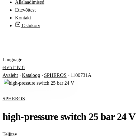
Allalaadimised
Ettevõttest
Kontakt
Ostukorv
Logi sisse
Language
et
en
lt
lv
fi
Avaleht
›
Kataloog
›
SPHEROS
›
1100731A
SPHEROS
high-pressure switch 25 bar 24 V
Tellitav