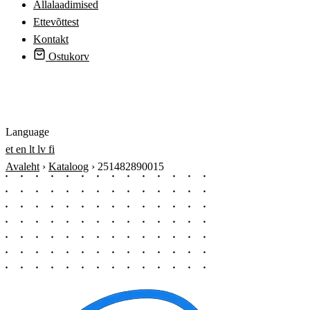
Allalaadimised
Ettevõttest
Kontakt
Ostukorv
Logi sisse
Language
et
en
lt
lv
fi
Avaleht
›
Kataloog
›
251482890015