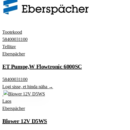
Tootekood
58400031100
Tellitav
Eberspächer
ET Pumpe,W Flowtronic 6000SC
58400031100
Logi sisse, et hinda näha →
Laos
Eberspächer
Blower 12V D5WS