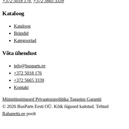
+372 5018 176
,
+372 5665 3339
Kataloog
Kataloog
Brändid
Kategooriad
Võta ühendust
info@busparts.ee
+372 5018 176
+372 5665 3339
Kontakt
Müügitingimused
Privaatsuspoliitika
Tagastus
Garantii
© 2026 BusParts Eesti OÜ. Kõik õigused kaitstud.
Tehtud
Rahanetis.ee
poolt