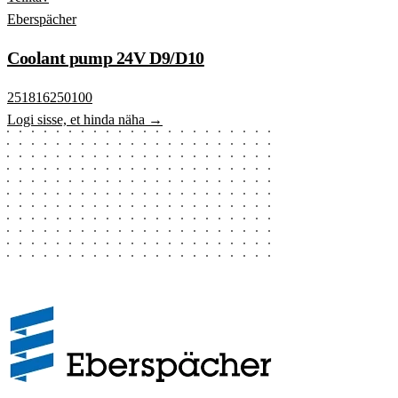
Eberspächer
Coolant pump 24V D9/D10
251816250100
Logi sisse, et hinda näha →