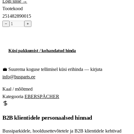
Logi sisse →
Tootekood
251482890015
−
+
Toode hetkel laost otsas
Küsi pakkumist / kohandatud hinda
💼
Suurema koguse tellimisel küsi erihinda — kirjuta
info@busparts.ee
Kaal / mõõtmed
Kategooria
EBERSPÄCHER
B2B klientidele personaalsed hinnad
Bussiparkidele, hooldusettevõtetele ja B2B klientidele kehtivad