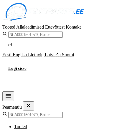
Tooted
Allalaadimised
Ettevõttest
Kontakt
et
Eesti
English
Lietuvių
Latviešu
Suomi
Logi sisse
Ostukorv
Peamenüü
Tooted