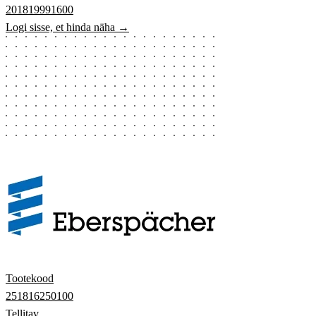
201819991600
Logi sisse, et hinda näha →
Tootekood
251816250100
Tellitav